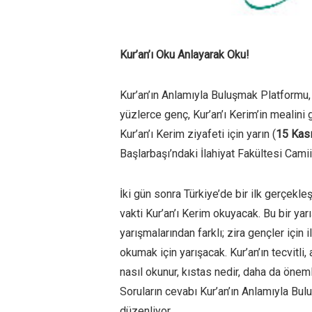
Kur’an’ı Oku Anlayarak Oku!
Kur’an’ın Anlamıyla Buluşmak Platformu, 
yüzlerce genç, Kur’an’ı Kerim’in mealini 
Kur’an’ı Kerim ziyafeti için yarın (
15 Kas
Başlarbaşı’ndaki İlahiyat Fakültesi Camii
İki gün sonra Türkiye’de bir ilk gerçekl
vakti Kur’an’ı Kerim okuyacak. Bu bir ya
yarışmalarından farklı; zira gençler için 
okumak için yarışacak. Kur’an’ın tecvitli
nasıl okunur, kıstas nedir, daha da önem
Soruların cevabı Kur’an’ın Anlamıyla Bu
düzenliyor.