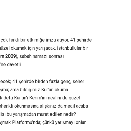
çok farklı bir etkimlğe imza atıyor. 41 şehirde
güzel okumak için yarışacak. İstanbullular bir
ım 2009
), sabah namazı sonrası
’ne davetli.
eşecek; 41 şehirde birden fazla genç, seher
rışma; ama bildiğimiz Kur’an okuma
ilk defa Kur’an’ı Kerim’in mealini de güzel
, ahenkli okunmasına alışkınız da meail acaba
lisi bu yarışmadan murat edilen nedir?
luşmak Platformu’nda; çünkü yarışmayı onlar