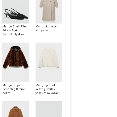
Mango Siyah File
Mango kruvaze
Arkası Açık
yün palto
Topuklu Ayakkabı
Mango leopar
Mango pamuklu
desenli çift taraflı
keten yuvarlak
ceket
yakalı triko kazak