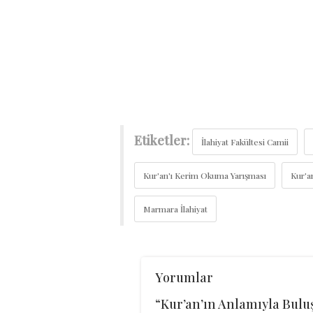
Etiketler:
İlahiyat Fakültesi Camii
Kur'an'ı Kerim Okuma Yarışması
Kur'a
Marmara İlahiyat
Yorumlar
“Kur’an’ın Anlamıyla Buluş