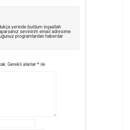
dukça yerinde buldum inşaallah
aparsanız sevinirim email adresime
uğunuz programlardan haberdar
cak.
Gerekli alanlar
*
ile