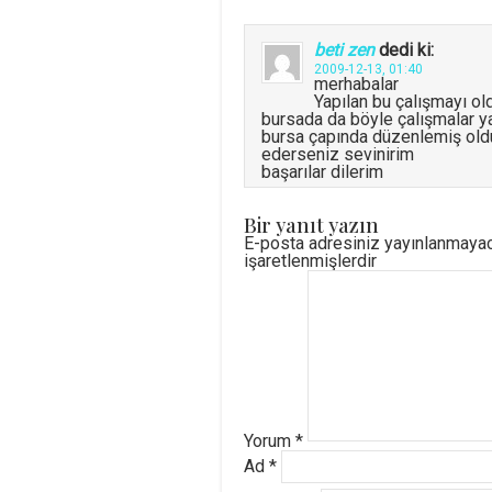
beti zen
dedi ki:
2009-12-13, 01:40
merhabalar
Yapılan bu çalışmayı ol
bursada da böyle çalışmalar y
bursa çapında düzenlemiş old
ederseniz sevinirim
başarılar dilerim
Bir yanıt yazın
E-posta adresiniz yayınlanmaya
işaretlenmişlerdir
Yorum
*
Ad
*