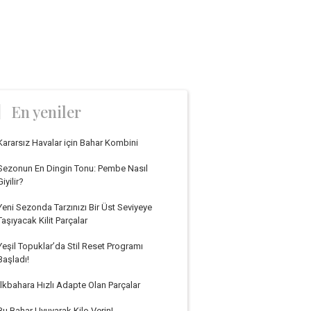
En yeniler
Kararsız Havalar için Bahar Kombini
Sezonun En Dingin Tonu: Pembe Nasıl
Giyilir?
Yeni Sezonda Tarzınızı Bir Üst Seviyeye
Taşıyacak Kilit Parçalar
Yeşil Topuklar’da Stil Reset Programı
Başladı!
İlkbahara Hızlı Adapte Olan Parçalar
Bu Bahar Uyuyarak Kilo Verin!