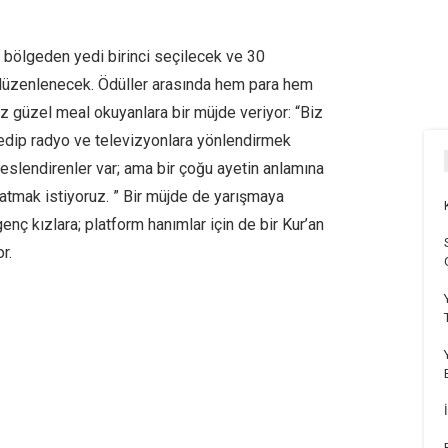
i bölgeden yedi birinci seçilecek ve 30
ı düzenlenecek. Ödüller arasında hem para hem
ız güzel meal okuyanlara bir müjde veriyor: “Biz
 edip radyo ve televizyonlara yönlendirmek
eslendirenler var; ama bir çoğu ayetin anlamına
atmak istiyoruz. ” Bir müjde de yarışmaya
enç kızlara; platform hanımlar için de bir Kur’an
r.