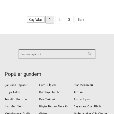
Sayfalar:
1
2
3
İleri
Popüler gündem
Şal Nasıl Bağlanır
Hamur İşleri
İftar Mekanları
Hülya Aslan
Kurabiye Tarifleri
Armine
Tesettür Kombin
Kek Tarifleri
Alvina Giyim
İftar Menüleri
Büyük Beden Tesettür
Bayanlara Özel Plajlar
Muhafazakar Oteller
Giyim
Muhafazakar Villa Oteller