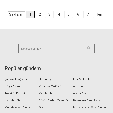
Sayfalar:
1
2
3
4
5
6
7
İleri
Popüler gündem
Şal Nasıl Bağlanır
Hamur İşleri
İftar Mekanları
Hülya Aslan
Kurabiye Tarifleri
Armine
Tesettür Kombin
Kek Tarifleri
Alvina Giyim
İftar Menüleri
Büyük Beden Tesettür
Bayanlara Özel Plajlar
Muhafazakar Oteller
Giyim
Muhafazakar Villa Oteller