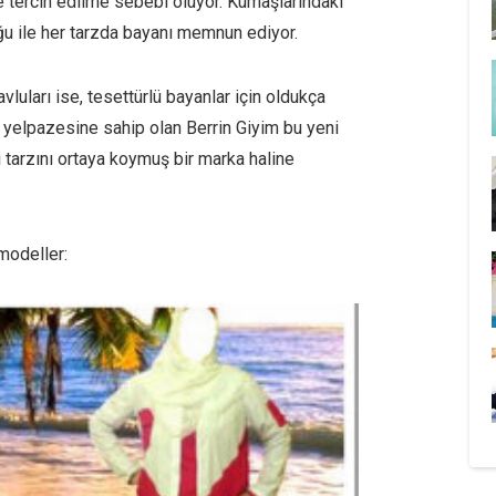
e tercih edilme sebebi oluyor. Kumaşlarındaki
ğu ile her tarzda bayanı memnun ediyor.
avluları ise, tesettürlü bayanlar için oldukça
rün yelpazesine sahip olan Berrin Giyim bu yeni
çi tarzını ortaya koymuş bir marka haline
modeller: