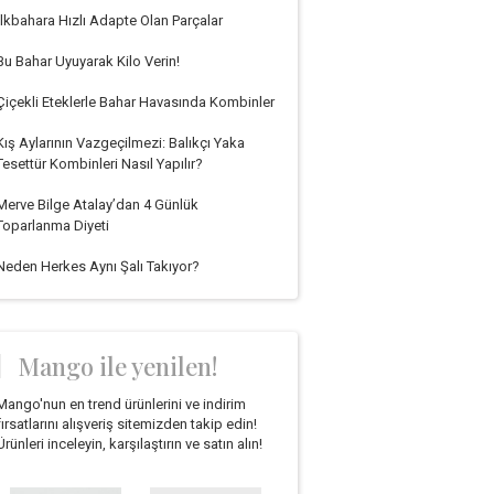
İlkbahara Hızlı Adapte Olan Parçalar
Bu Bahar Uyuyarak Kilo Verin!
Çiçekli Eteklerle Bahar Havasında Kombinler
Kış Aylarının Vazgeçilmezi: Balıkçı Yaka
Tesettür Kombinleri Nasıl Yapılır?
Merve Bilge Atalay’dan 4 Günlük
Toparlanma Diyeti
Neden Herkes Aynı Şalı Takıyor?
Mango ile yenilen!
Mango'nun en trend ürünlerini ve indirim
fırsatlarını alışveriş sitemizden takip edin!
Ürünleri inceleyin, karşılaştırın ve satın alın!