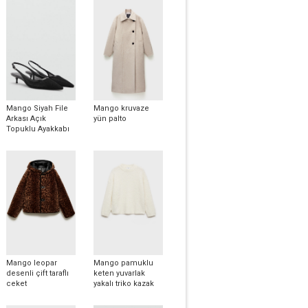
Mango Siyah File
Mango kruvaze
Arkası Açık
yün palto
Topuklu Ayakkabı
Mango leopar
Mango pamuklu
desenli çift taraflı
keten yuvarlak
ceket
yakalı triko kazak