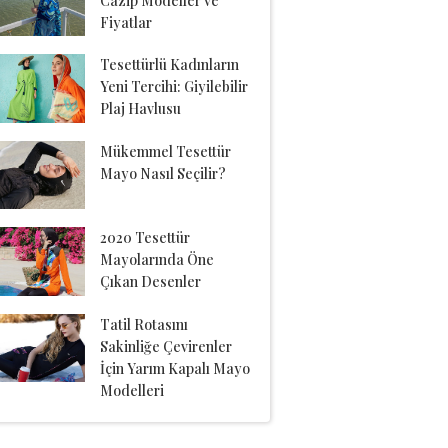
Cazip Modeller ve
Fiyatlar
Tesettürlü Kadınların
Yeni Tercihi: Giyilebilir
Plaj Havlusu
Mükemmel Tesettür
Mayo Nasıl Seçilir?
2020 Tesettür
Mayolarında Öne
Çıkan Desenler
Tatil Rotasını
Sakinliğe Çevirenler
İçin Yarım Kapalı Mayo
Modelleri