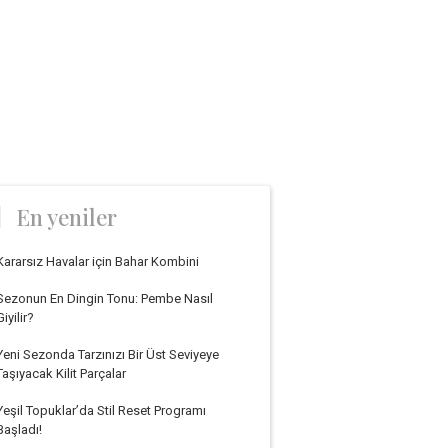
En yeniler
Kararsız Havalar için Bahar Kombini
Sezonun En Dingin Tonu: Pembe Nasıl
Giyilir?
Yeni Sezonda Tarzınızı Bir Üst Seviyeye
Taşıyacak Kilit Parçalar
Yeşil Topuklar’da Stil Reset Programı
Başladı!