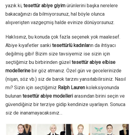
yazık ki,
tesettür abiye giyim
ürünlerini başka nerelere
bakacağınızı da bilmiyorsunuz, hal böyle olunca
alışverişten vazgeçmiş halde evinize dönüyorsunuz.
Haklısınız, bu konuda çok fazla seçenek yok maalesef.
Abiye kıyafetler sanki
tesettürlü kadınlar
ın da ihtiyacı
değilmiş gibi! Bizim size tavsiyemiz ise sizin için
seçtiğimiz bu birbirinden güzel
tesettür abiye elbise
modellerine
bir göz atmanız. Özel gün ve gecelerinizde
(nişan, söz vb.) siz de barok tarzını yansıtabilirsiniz. Nasıl
mı? Sizin için seçtiğimiz
Ralph Lauren
koleksiyonunda
bulunan
tesettür abiye modelleri
arasından birini seçin ve
güvendiğiniz bir terziye gidip kendinize uyarlayın. Sonuca
siz de inanamayacaksınız…