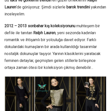
Bu
lüks ve görkemli trendin
en güzel örneklerini
Ralph
Lauren
‘de görüyoruz. Şimdi sizlerle
barok trendini
yakından
inceleyelim.
2012 – 2013 sonbahar kış koleksiyonunu
muhteşem bir
defile ile tanıtan
Ralph Lauren
, yeni sezonda kadınları
romantik ve ihtişamlı bir yolculuğa davet ediyor. Farklı
dokulardaki kumaşların bir arada kullanıldığı tasarımlar
nostaljik dokunuşlar taşıyor. Yarının klasiklerini yaratacak
feminen detaylar, geçmişten gelen stillerle birleşince
ortaya zaman ötesi bir koleksiyon çıkmış denebilir…