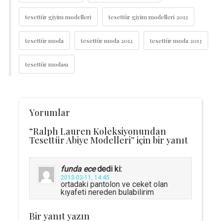
tesettür giyim modelleri
tesettür giyim modelleri 2012
tesettür moda
tesettür moda 2012
tesettür moda 2013
tesettür modası
Yorumlar
“Ralph Lauren Koleksiyonundan
Tesettür Abiye Modelleri” için bir yanıt
funda ece
dedi ki:
2013-03-11, 14:45
ortadaki pantolon ve ceket olan
kıyafeti nereden bulabilirim
Bir yanıt yazın