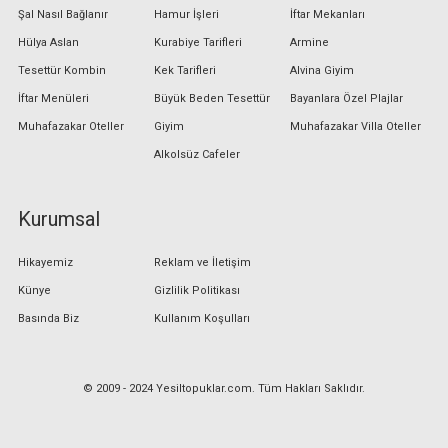
Şal Nasıl Bağlanır
Hamur İşleri
İftar Mekanları
Hülya Aslan
Kurabiye Tarifleri
Armine
Tesettür Kombin
Kek Tarifleri
Alvina Giyim
İftar Menüleri
Büyük Beden Tesettür
Bayanlara Özel Plajlar
Muhafazakar Oteller
Giyim
Muhafazakar Villa Oteller
Alkolsüz Cafeler
Kurumsal
Hikayemiz
Reklam ve İletişim
Künye
Gizlilik Politikası
Basında Biz
Kullanım Koşulları
© 2009 - 2024 Yesiltopuklar.com. Tüm Hakları Saklıdır.