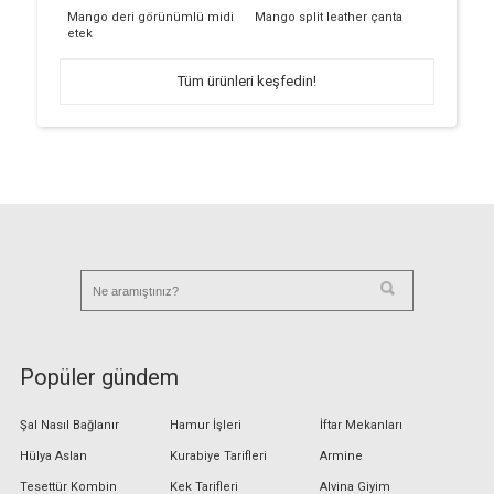
Mango deri görünümlü midi
Mango split leather çanta
etek
Tüm ürünleri keşfedin!
Popüler gündem
Şal Nasıl Bağlanır
Hamur İşleri
İftar Mekanları
Hülya Aslan
Kurabiye Tarifleri
Armine
Tesettür Kombin
Kek Tarifleri
Alvina Giyim