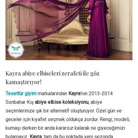
Kayra abiye elbiseleri zerafeti ile göz
kamaştırıyor!
Tesettür giyim
markalarından
Kayra
‘nın 2013-2014
Sonbahar Kış
abiye elbise koleksiyonu
, abiye
seçimlerinize şık bir alternatif oluşturuyor. Özel gün ve
geceler için kıyafet seçmek oldukça zordur. Rengi, modeli,
kumaşı derken bir anda kararsız kalarak ne giyeceğimizi
bulamayız.
Kayra
, tam da bu noktada yeni sezonda