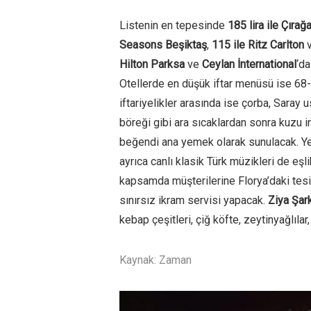
Listenin en tepesinde
185 lira ile Çıra
Seasons Beşiktaş
,
115 ile Ritz Carlton
Hilton Parksa
ve
Ceylan İnternational
‘da
Otellerde en düşük iftar menüsü ise 68-4
iftariyelikler arasında ise çorba, Saray
böreği gibi ara sıcaklardan sonra kuzu in
beğendi ana yemek olarak sunulacak. Yer
ayrıca canlı klasik Türk müzikleri de eş
kapsamda müşterilerine Florya’daki tesis
sınırsız ikram servisi yapacak.
Ziya Şark
kebap çeşitleri, çiğ köfte, zeytinyağlılar,
Kaynak: Zaman