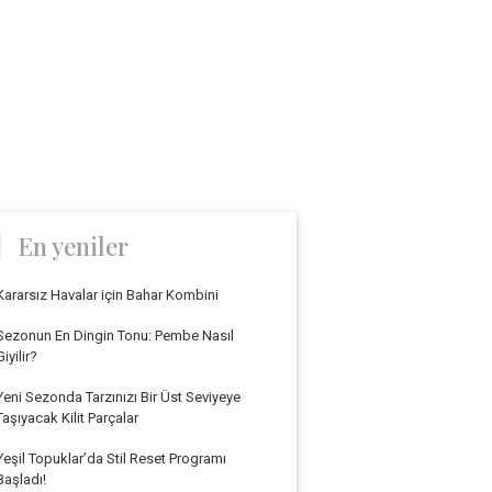
En yeniler
Kararsız Havalar için Bahar Kombini
Sezonun En Dingin Tonu: Pembe Nasıl
Giyilir?
Yeni Sezonda Tarzınızı Bir Üst Seviyeye
Taşıyacak Kilit Parçalar
Yeşil Topuklar’da Stil Reset Programı
Başladı!