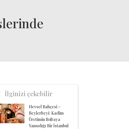
slerinde
İlginizi çekebilir
Hevsel Bahçesi –
Beylerbeyi: Kadim
Üretimin Sofraya
Yansıdığı Bir İstanbul