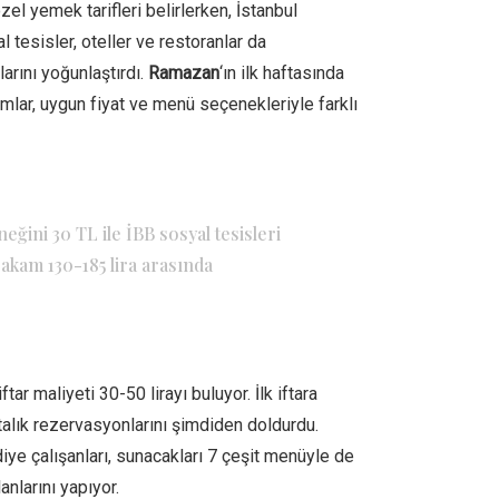
özel yemek tarifleri belirlerken, İstanbul
 tesisler, oteller ve restoranlar da
larını yoğunlaştırdı.
Ramazan
‘ın ilk haftasında
lar, uygun fiyat ve menü seçenekleriyle farklı
eğini 30 TL ile İBB sosyal tesisleri
rakam 130-185 lira arasında
ftar maliyeti 30-50 lirayı buluyor. İlk iftara
ftalık rezervasyonlarını şimdiden doldurdu.
ye çalışanları, sunacakları 7 çeşit menüyle de
nlarını yapıyor.