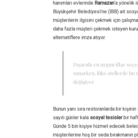
hanımları evlerinde
Ramazan
‘a yönelik 
Büyükşehir Belediyesi’ne (İBB) ait sosyal
müşterilerin ilgisini çekmek için çalışma
daha fazla müşteri çekmek isteyen kurum
alternatiflere imza atıyor.
Dışarıda en uygun iftar seçen
sunarken, lüks otellerde bu 
değişiyor.
Bunun yanı sıra restoranlarda bir kişinin i
sayılı günler kala
sosyal tesisler
bir ha
Günde 5 bin kişiye hizmet edecek beledi
müşterilerine hoş bir seda bırakmanın pla