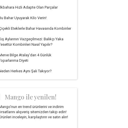
İlkbahara Hızlı Adapte Olan Parçalar
Bu Bahar Uyuyarak Kilo Verin!
Çiçekli Eteklerle Bahar Havasında Kombinler
Kış Aylarının Vazgeçilmezi: Balıkçı Yaka
Tesettür Kombinleri Nasıl Yapılır?
Merve Bilge Atalay’dan 4 Günlük
Toparlanma Diyeti
Neden Herkes Aynı Şalı Takıyor?
Mango ile yenilen!
Mango'nun en trend ürünlerini ve indirim
fırsatlarını alışveriş sitemizden takip edin!
Ürünleri inceleyin, karşılaştırın ve satın alın!