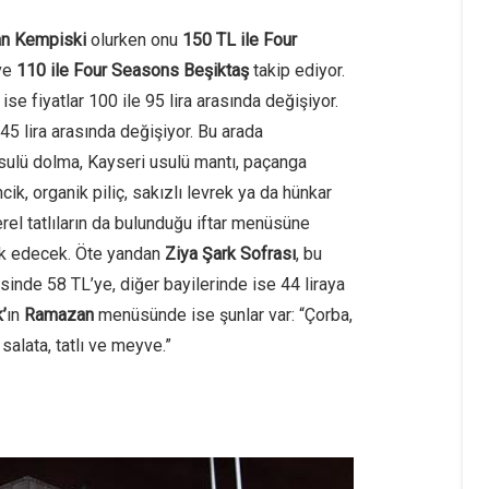
ğan Kempiski
olurken onu
150 TL ile Four
ve
110 ile Four Seasons Beşiktaş
takip ediyor.
 ise fiyatlar 100 ile 95 lira arasında değişiyor.
5 lira arasında değişiyor. Bu arada
 usulü dolma, Kayseri usulü mantı, paçanga
cik, organik piliç, sakızlı levrek ya da hünkar
el tatlıların da bulunduğu iftar menüsüne
lik edecek. Öte yandan
Ziya Şark Sofrası
, bu
inde 58 TL’ye, diğer bayilerinde ise 44 liraya
’
ın
Ramazan
menüsünde ise şunlar var: “Çorba,
 salata, tatlı ve meyve.”