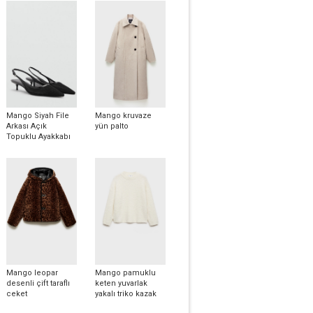
Mango Siyah File
Mango kruvaze
Arkası Açık
yün palto
Topuklu Ayakkabı
Mango leopar
Mango pamuklu
desenli çift taraflı
keten yuvarlak
ceket
yakalı triko kazak