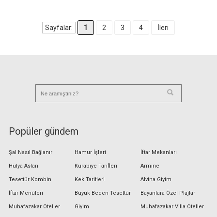
Sayfalar:
1
2
3
4
İleri
Popüler gündem
Şal Nasıl Bağlanır
Hamur İşleri
İftar Mekanları
Hülya Aslan
Kurabiye Tarifleri
Armine
Tesettür Kombin
Kek Tarifleri
Alvina Giyim
İftar Menüleri
Büyük Beden Tesettür
Bayanlara Özel Plajlar
Muhafazakar Oteller
Giyim
Muhafazakar Villa Oteller