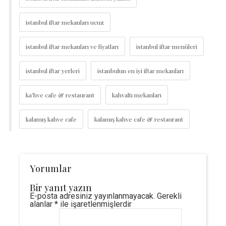
istanbul iftar mekanları ucuz
istanbul iftar mekanları ve fiyatları
istanbul iftar menüleri
istanbul iftar yerleri
istanbulun en iyi iftar mekanları
ka'hve cafe & restaurant
kahvaltı mekanları
kalamış kahve cafe
kalamış kahve cafe & restaurant
Yorumlar
Bir yanıt yazın
E-posta adresiniz yayınlanmayacak.
Gerekli
alanlar
*
ile işaretlenmişlerdir