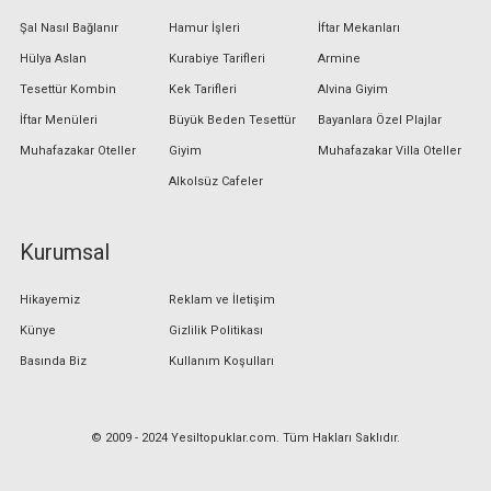
Şal Nasıl Bağlanır
Hamur İşleri
İftar Mekanları
Hülya Aslan
Kurabiye Tarifleri
Armine
Tesettür Kombin
Kek Tarifleri
Alvina Giyim
İftar Menüleri
Büyük Beden Tesettür
Bayanlara Özel Plajlar
Muhafazakar Oteller
Giyim
Muhafazakar Villa Oteller
Alkolsüz Cafeler
Kurumsal
Hikayemiz
Reklam ve İletişim
Künye
Gizlilik Politikası
Basında Biz
Kullanım Koşulları
© 2009 - 2024 Yesiltopuklar.com. Tüm Hakları Saklıdır.