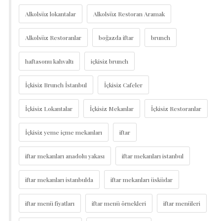
Alkolsüz lokantalar
Alkolsüz Restoran Aramak
Alkolsüz Restoranlar
boğazda iftar
brunch
haftasonu kahvaltı
içkisiz brunch
İçkisiz Brunch İstanbul
İçkisiz Cafeler
İçkisiz Lokantalar
İçkisiz Mekanlar
İçkisiz Restoranlar
İçkisiz yeme içme mekanları
iftar
iftar mekanları anadolu yakası
iftar mekanları istanbul
iftar mekanları istanbulda
iftar mekanları üsküdar
iftar menü fiyatları
iftar menü örnekleri
iftar menüleri