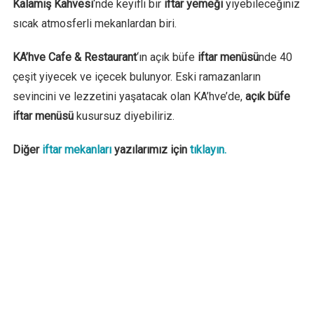
Kalamış Kahvesi
‘nde keyifli bir
iftar yemeği
yiyebileceğiniz
sıcak atmosferli mekanlardan biri.
KA’hve Cafe & Restaurant
‘ın açık büfe
iftar menüsü
nde 40
çeşit yiyecek ve içecek bulunyor. Eski ramazanların
sevincini ve lezzetini yaşatacak olan KA’hve’de,
açık büfe
iftar menüsü
kusursuz diyebiliriz.
Diğer
iftar mekanları
yazılarımız için
tıklayın.