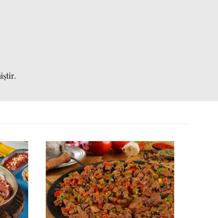
ştir.