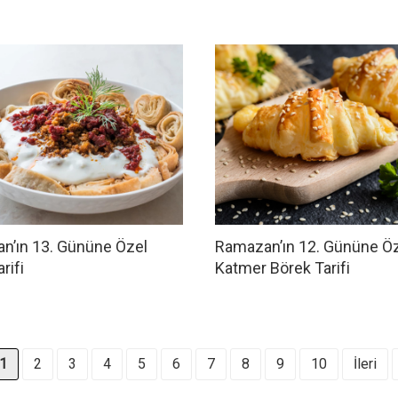
n’ın 13. Gününe Özel
Ramazan’ın 12. Gününe Ö
rifi
Katmer Börek Tarifi
1
2
3
4
5
6
7
8
9
10
İleri