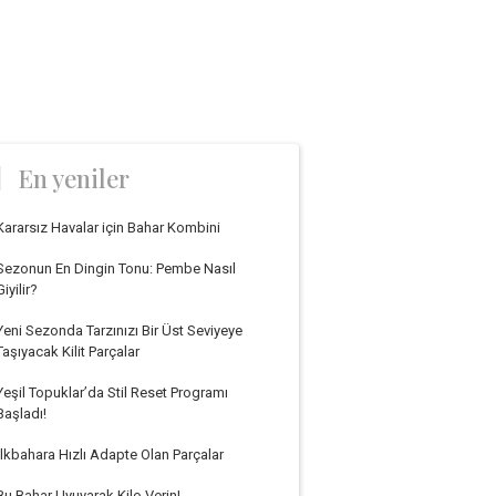
En yeniler
Kararsız Havalar için Bahar Kombini
Sezonun En Dingin Tonu: Pembe Nasıl
Giyilir?
Yeni Sezonda Tarzınızı Bir Üst Seviyeye
Taşıyacak Kilit Parçalar
Yeşil Topuklar’da Stil Reset Programı
Başladı!
İlkbahara Hızlı Adapte Olan Parçalar
Bu Bahar Uyuyarak Kilo Verin!