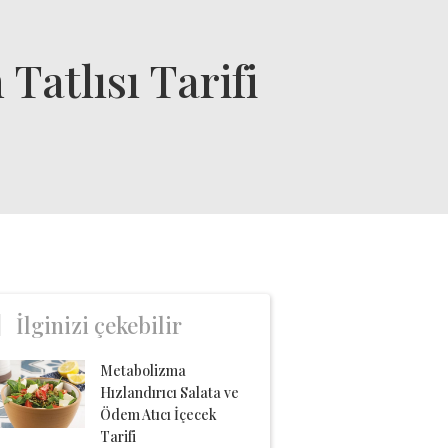
atlısı Tarifi
İlginizi çekebilir
Metabolizma
Hızlandırıcı Salata ve
Ödem Atıcı İçecek
Tarifi