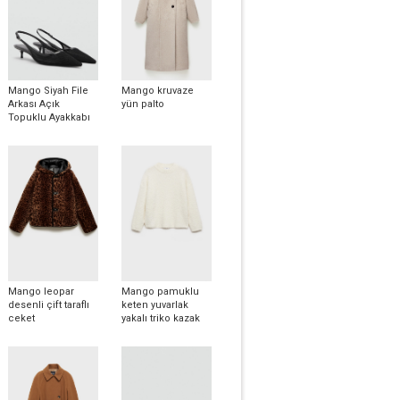
Mango Siyah File
Mango kruvaze
Arkası Açık
yün palto
Topuklu Ayakkabı
Mango leopar
Mango pamuklu
desenli çift taraflı
keten yuvarlak
ceket
yakalı triko kazak