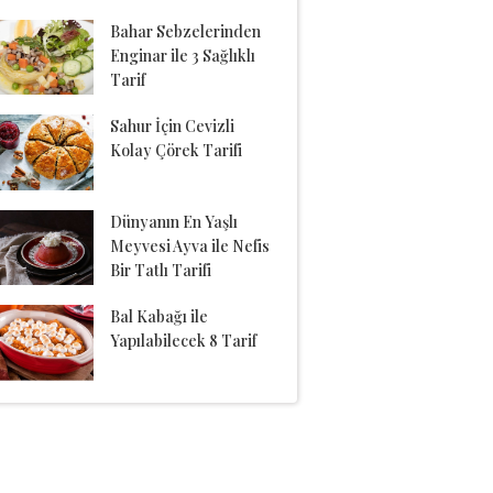
Bahar Sebzelerinden
Enginar ile 3 Sağlıklı
Tarif
Sahur İçin Cevizli
Kolay Çörek Tarifi
Dünyanın En Yaşlı
Meyvesi Ayva ile Nefis
Bir Tatlı Tarifi
Bal Kabağı ile
Yapılabilecek 8 Tarif