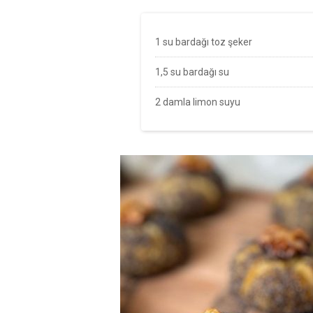
1 su bardağı toz şeker
1,5 su bardağı su
2 damla limon suyu