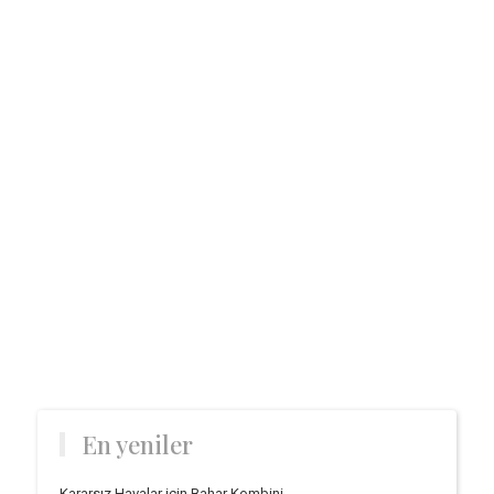
En yeniler
Kararsız Havalar için Bahar Kombini