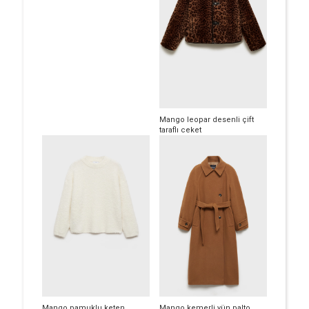
Mango leopar desenli çift
taraflı ceket
Mango pamuklu keten
Mango kemerli yün palto