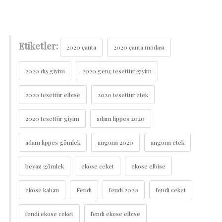
Etiketler:
2020 çanta
2020 çanta modası
2020 dış giyim
2020 genç tesettür giyim
2020 tesettür elbise
2020 tesettür etek
2020 tesettür giyim
adam lippes 2020
adam lippes gömlek
angona 2020
angona etek
beyaz gömlek
ekose ceket
ekose elbise
ekose kaban
Fendi
fendi 2020
fendi ceket
fendi ekose ceket
fendi ekose elbise