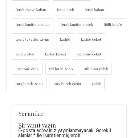
fendi ekose kaban
fendi etek
fendi kaban
fendi kapitone ceket
fendi kapitone etek
fitilli kadife
genç tesettür giyim
kadife
kadife ceket
kadife etek
kadife kaban
kapitone ceket
kapitone etek
nili lotan 2020
nili lotan yelek
tory burch 2020
tory burch çanta
yelek
Yorumlar
Bir yanıt yazın
E-posta adresiniz yayınlanmayacak.
Gerekli
alanlar
*
ile işaretlenmişlerdir