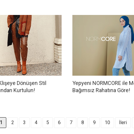
Klişeye Dönüşen Stil
Yepyeni NORMCORE ile M
ından Kurtulun!
Bağımsız Rahatına Göre!
1
2
3
4
5
6
7
8
9
10
İleri