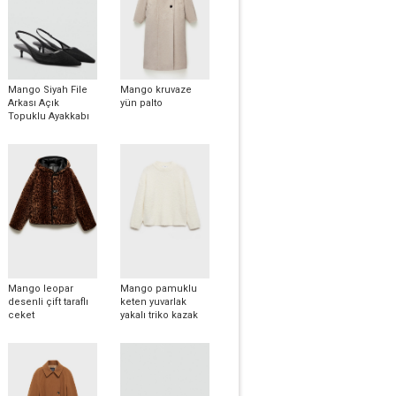
Mango Siyah File
Mango kruvaze
Arkası Açık
yün palto
Topuklu Ayakkabı
Mango leopar
Mango pamuklu
desenli çift taraflı
keten yuvarlak
ceket
yakalı triko kazak