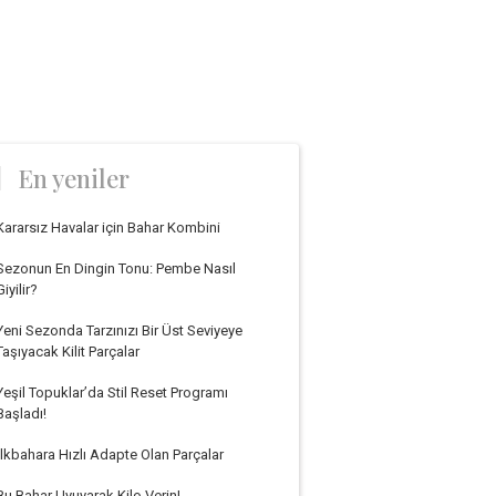
En yeniler
Kararsız Havalar için Bahar Kombini
Sezonun En Dingin Tonu: Pembe Nasıl
Giyilir?
Yeni Sezonda Tarzınızı Bir Üst Seviyeye
Taşıyacak Kilit Parçalar
Yeşil Topuklar’da Stil Reset Programı
Başladı!
İlkbahara Hızlı Adapte Olan Parçalar
Bu Bahar Uyuyarak Kilo Verin!