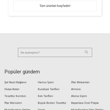
Tüm ürünleri keşfedin!
Popüler gündem
Şal Nasıl Bağlanır
Hamur İşleri
İftar Mekanları
Hülya Aslan
Kurabiye Tarifleri
Armine
Tesettür Kombin
Kek Tarifleri
Alvina Giyim
İftar Menüleri
Büyük Beden Tesettür
Bayanlara Özel Plajlar
Muhafazakar Oteller
Giyim
Muhafazakar Villa Oteller