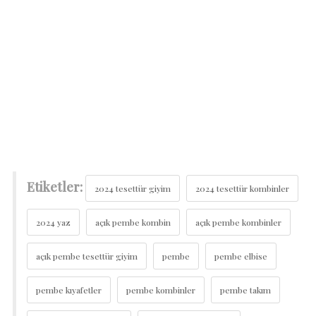
Etiketler:
2024 tesettür giyim
2024 tesettür kombinler
2024 yaz
açık pembe kombin
açık pembe kombinler
açık pembe tesettür giyim
pembe
pembe elbise
pembe kıyafetler
pembe kombinler
pembe takım