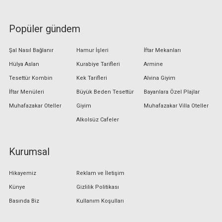
Popüler gündem
Şal Nasıl Bağlanır
Hamur İşleri
İftar Mekanları
Hülya Aslan
Kurabiye Tarifleri
Armine
Tesettür Kombin
Kek Tarifleri
Alvina Giyim
İftar Menüleri
Büyük Beden Tesettür
Bayanlara Özel Plajlar
Muhafazakar Oteller
Giyim
Muhafazakar Villa Oteller
Alkolsüz Cafeler
Kurumsal
Hikayemiz
Reklam ve İletişim
Künye
Gizlilik Politikası
Basında Biz
Kullanım Koşulları