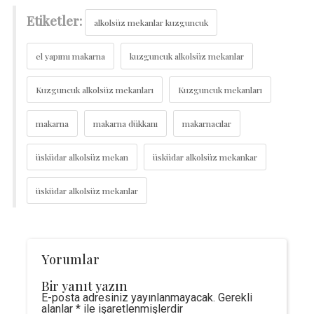
Etiketler:
alkolsüz mekanlar kuzguncuk
el yapımı makarna
kuzguncuk alkolsüz mekanlar
Kuzguncuk alkolsüz mekanları
Kuzguncuk mekanları
makarna
makarna dükkanı
makarnacılar
üsküdar alkolsüz mekan
üsküdar alkolsüz mekankar
üsküdar alkolsüz mekanlar
Yorumlar
Bir yanıt yazın
E-posta adresiniz yayınlanmayacak.
Gerekli
alanlar
*
ile işaretlenmişlerdir