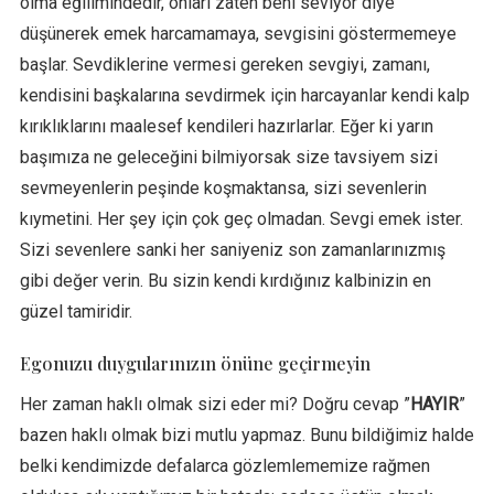
olma eğilimindedir, onları zaten beni seviyor diye
düşünerek emek harcamamaya, sevgisini göstermemeye
başlar. Sevdiklerine vermesi gereken sevgiyi, zamanı,
kendisini başkalarına sevdirmek için harcayanlar kendi kalp
kırıklıklarını maalesef kendileri hazırlarlar. Eğer ki yarın
başımıza ne geleceğini bilmiyorsak size tavsiyem sizi
sevmeyenlerin peşinde koşmaktansa, sizi sevenlerin
kıymetini. Her şey için çok geç olmadan. Sevgi emek ister.
Sizi sevenlere sanki her saniyeniz son zamanlarınızmış
gibi değer verin. Bu sizin kendi kırdığınız kalbinizin en
güzel tamiridir.
Egonuzu duygularınızın önüne geçirmeyin
Her zaman haklı olmak sizi eder mi? Doğru cevap ”
HAYIR
”
bazen haklı olmak bizi mutlu yapmaz. Bunu bildiğimiz halde
belki kendimizde defalarca gözlemlememize rağmen