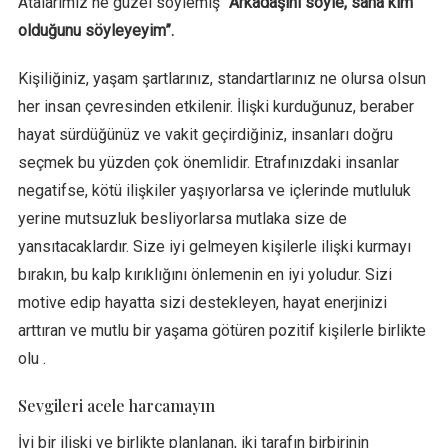
Atalarımız ne güzel söylemiş
”Arkadaşını söyle, sana kim
olduğunu söyleyeyim”.
Kişiliğiniz, yaşam şartlarınız, standartlarınız ne olursa olsun
her insan çevresinden etkilenir. İlişki kurduğunuz, beraber
hayat sürdüğünüz ve vakit geçirdiğiniz, insanları doğru
seçmek bu yüzden çok önemlidir. Etrafınızdaki insanlar
negatifse, kötü ilişkiler yaşıyorlarsa ve içlerinde mutluluk
yerine mutsuzluk besliyorlarsa mutlaka size de
yansıtacaklardır. Size iyi gelmeyen kişilerle ilişki kurmayı
bırakın, bu kalp kırıklığını önlemenin en iyi yoludur. Sizi
motive edip hayatta sizi destekleyen, hayat enerjinizi
arttıran ve mutlu bir yaşama götüren pozitif kişilerle birlikte
olu .
Sevgileri acele harcamayın
İyi bir ilişki ve birlikte planlanan, iki tarafın birbirinin