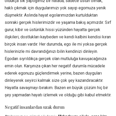
oldukça sık yaptığımız bir hatada; sadece üstün olmak,
haklı çıkmak için duygularımızı yok sayıp egomuza yenik
düşmektir. Aslında hayat egolarımızdan kurtulduktan
sonraki gerçek hislerimizdir ve yaşama bakış açımızdır. Sırf
gurur, kibir ve üstünlük hissi yüzünden hayatta gerçek
ilişkileri, dostlukları kaybeden ve kendi kalbini kendisi kıran
birçok insan vardır. Her durumda, ego ile mi yoksa gerçek
hislerinizle mi davrandığınızı bilin kendinizi dinleyin.
Egodan sıyrıldıkça gerçek olan mutluluğa kavuşacağınıza
emin olun. Karşınıza çıkan her negatif durumla mücadele
ederek egonuzu güçlendirmek yerine, bazen duyguları
dinleyerek seyirci kalmak size çok şey kazandıracaktır.
Hayatla savaşmayı bırakım. Bazen en büyük çözüm hiç bir
şey yapmadan hayatı izlemek ve olduğu gibi kabul etmektir.
Negatif insanlardan uzak durun