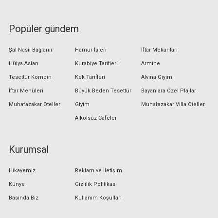
Popüler gündem
Şal Nasıl Bağlanır
Hamur İşleri
İftar Mekanları
Hülya Aslan
Kurabiye Tarifleri
Armine
Tesettür Kombin
Kek Tarifleri
Alvina Giyim
İftar Menüleri
Büyük Beden Tesettür
Bayanlara Özel Plajlar
Muhafazakar Oteller
Giyim
Muhafazakar Villa Oteller
Alkolsüz Cafeler
Kurumsal
Hikayemiz
Reklam ve İletişim
Künye
Gizlilik Politikası
Basında Biz
Kullanım Koşulları