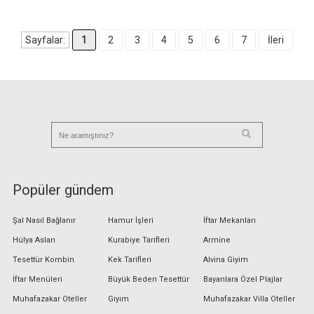
Sayfalar:
1
2
3
4
5
6
7
İleri
Popüler gündem
Şal Nasıl Bağlanır
Hamur İşleri
İftar Mekanları
Hülya Aslan
Kurabiye Tarifleri
Armine
Tesettür Kombin
Kek Tarifleri
Alvina Giyim
İftar Menüleri
Büyük Beden Tesettür
Bayanlara Özel Plajlar
Muhafazakar Oteller
Giyim
Muhafazakar Villa Oteller