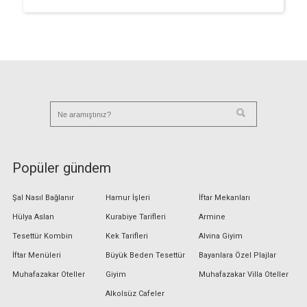
Popüler gündem
Şal Nasıl Bağlanır
Hamur İşleri
İftar Mekanları
Hülya Aslan
Kurabiye Tarifleri
Armine
Tesettür Kombin
Kek Tarifleri
Alvina Giyim
İftar Menüleri
Büyük Beden Tesettür
Bayanlara Özel Plajlar
Muhafazakar Oteller
Giyim
Muhafazakar Villa Oteller
Alkolsüz Cafeler