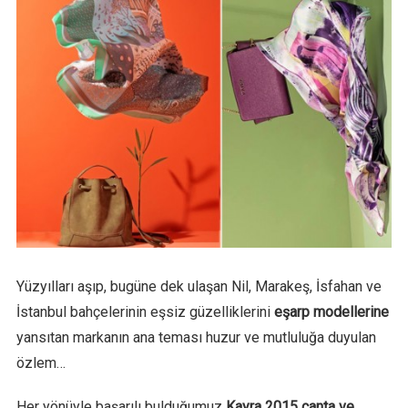
Yüzyılları aşıp, bugüne dek ulaşan Nil, Marakeş, İsfahan ve
İstanbul bahçelerinin eşsiz güzelliklerini
eşarp modellerine
yansıtan markanın ana teması huzur ve mutluluğa duyulan
özlem…
Her yönüyle başarılı bulduğumuz
Kayra 2015 çanta ve