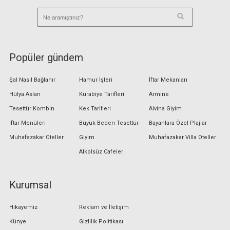
Popüler gündem
Şal Nasıl Bağlanır
Hamur İşleri
İftar Mekanları
Hülya Aslan
Kurabiye Tarifleri
Armine
Tesettür Kombin
Kek Tarifleri
Alvina Giyim
İftar Menüleri
Büyük Beden Tesettür
Bayanlara Özel Plajlar
Muhafazakar Oteller
Giyim
Muhafazakar Villa Oteller
Alkolsüz Cafeler
Kurumsal
Hikayemiz
Reklam ve İletişim
Künye
Gizlilik Politikası