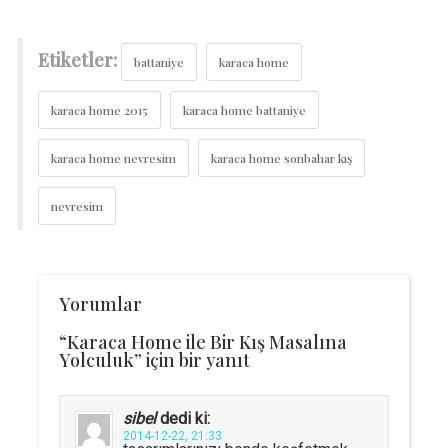
Etiketler:
battaniye
karaca home
karaca home 2015
karaca home battaniye
karaca home nevresim
karaca home sonbahar kış
nevresim
Yorumlar
“Karaca Home ile Bir Kış Masalına
Yolculuk” için bir yanıt
sibel
dedi ki:
2014-12-22, 21:33