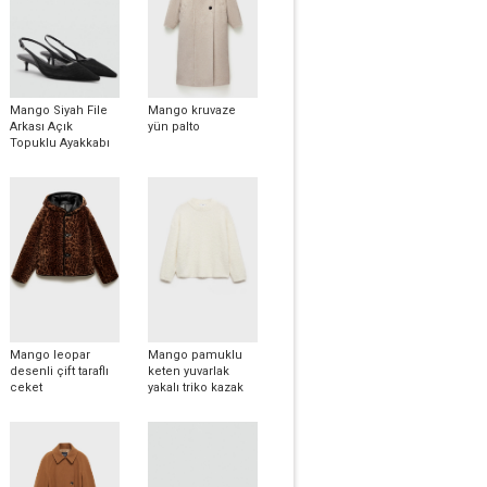
Mango Siyah File
Mango kruvaze
Arkası Açık
yün palto
Topuklu Ayakkabı
Mango leopar
Mango pamuklu
desenli çift taraflı
keten yuvarlak
ceket
yakalı triko kazak