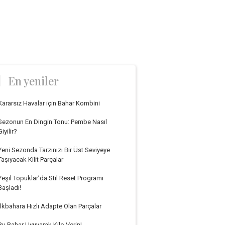
En yeniler
Kararsız Havalar için Bahar Kombini
Sezonun En Dingin Tonu: Pembe Nasıl
Giyilir?
Yeni Sezonda Tarzınızı Bir Üst Seviyeye
Taşıyacak Kilit Parçalar
Yeşil Topuklar’da Stil Reset Programı
Başladı!
İlkbahara Hızlı Adapte Olan Parçalar
Bu Bahar Uyuyarak Kilo Verin!