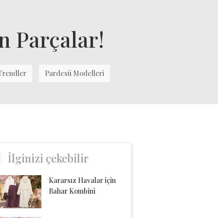
 Parçalar!
Trendler
Pardesü Modelleri
İlginizi çekebilir
Kararsız Havalar için
Bahar Kombini