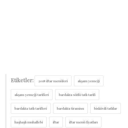
Etiketler:
2018 iftar menüleri
akşam yemeği
akşam yemeği tarifleri
bardakta sütlü tatlı tarifi
bardakta tatlı tarifleri
bardakta tiramisu
bisküvili tatlılar
haşhaşlı muhallebi
iftar
iftar menü fiyatları