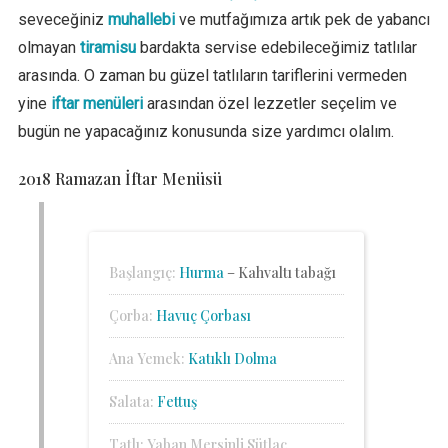
seveceğiniz
muhallebi
ve mutfağımıza artık pek de yabancı
olmayan
tiramisu
bardakta servise edebileceğimiz tatlılar
arasında. O zaman bu güzel tatlıların tariflerini vermeden
yine
iftar menüleri
arasından özel lezzetler seçelim ve
bugün ne yapacağınız konusunda size yardımcı olalım.
2018 Ramazan İftar Menüsü
Başlangıç:
Hurma
– Kahvaltı tabağı
Çorba:
Havuç Çorbası
Ana Yemek:
Katıklı Dolma
Salata:
Fettuş
Tatlı: Yaban Mersinli Sütlaç