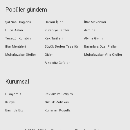
Popüler gündem
Şal Nasıl Bağlanır
Hamur İşleri
İftar Mekanları
Hülya Aslan
Kurabiye Tarifleri
Armine
Tesettür Kombin
Kek Tarifleri
Alvina Giyim
İftar Menüleri
Büyük Beden Tesettür
Bayanlara Özel Plajlar
Muhafazakar Oteller
Giyim
Muhafazakar Villa Oteller
Alkolsüz Cafeler
Kurumsal
Hikayemiz
Reklam ve İletişim
Künye
Gizlilik Politikası
Basında Biz
Kullanım Koşulları