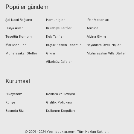
Popüler gündem
Şal Nasıl Bağlanır
Hamur İşleri
İftar Mekanları
Hülya Aslan
Kurabiye Tarifleri
Armine
Tesettür Kombin
Kek Tarifleri
Alvina Giyim
İftar Menüleri
Büyük Beden Tesettür
Bayanlara Özel Plajlar
Muhafazakar Oteller
Giyim
Muhafazakar Villa Oteller
Alkolsüz Cafeler
Kurumsal
Hikayemiz
Reklam ve İletişim
Künye
Gizlilik Politikası
Basında Biz
Kullanım Koşulları
© 2009 - 2024 Yesiltopuklar.com. Tüm Hakları Saklıdır.