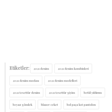
Etiketler:
2021 denim
2021 denim kombinleri
2021 denim modası
2021 denim modelleri
2021 tesettür denim
2021 tesettür giyim
betül yıldırım
beyaz gömlek
blazer ceket
bol paça kot pantolon