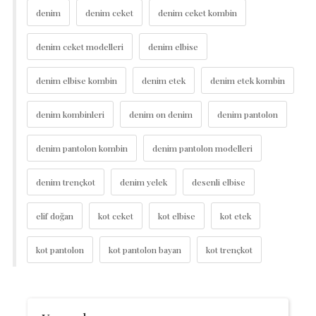
denim
denim ceket
denim ceket kombin
denim ceket modelleri
denim elbise
denim elbise kombin
denim etek
denim etek kombin
denim kombinleri
denim on denim
denim pantolon
denim pantolon kombin
denim pantolon modelleri
denim trençkot
denim yelek
desenli elbise
elif doğan
kot ceket
kot elbise
kot etek
kot pantolon
kot pantolon bayan
kot trençkot