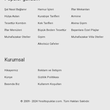
Şal Nasıl Bağlanır
Hamur İşleri
İftar Mekanları
Hülya Aslan
Kurabiye Tarifleri
Armine
Tesettür Kombin
Kek Tarifleri
Alvina Giyim
İftar Menüleri
Büyük Beden Tesettür
Bayanlara Özel Plajlar
Muhafazakar Oteller
Giyim
Muhafazakar Villa Oteller
Alkolsüz Cafeler
Kurumsal
Hikayemiz
Reklam ve İletişim
Künye
Gizlilik Politikası
Basında Biz
Kullanım Koşulları
© 2009 - 2024 Yesiltopuklar.com. Tüm Hakları Saklıdır.