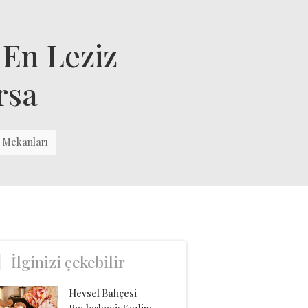
 En Leziz
rsa
ı Mekanları
İlginizi çekebilir
Hevsel Bahçesi –