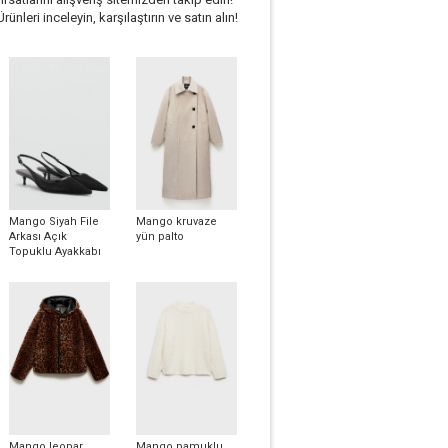
Ürünleri inceleyin, karşılaştırın ve satın alın!
Mango Siyah File
Mango kruvaze
Arkası Açık
yün palto
Topuklu Ayakkabı
Mango leopar
Mango pamuklu