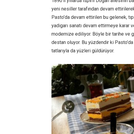
1890’lı yıllarda İspirli Doğan ailesinin b
yeni nesiller tarafından devam ettiriler
Pasto’da devam ettirilen bu gelenek, tıp
yadigarı sanatı devam ettirmeye karar v
modernize ediliyor. Böyle bir tarihe ve 
destan oluyor. Bu yüzdendir ki Pasto’d
tatlarıyla da yüzleri güldürüyor.