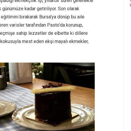
aşladığı ekmekçilik işi, yıllardır süren gelenekle
ek günümüze kadar getiriliyor. Son olarak
 eğitimini bırakarak Bursa’ya dönüp bu aile
eren varisler tarafından Pasto’da korunup,
geçmişe sahip lezzetler de elbette ki dillere
a kokusuyla mest eden ekşi mayalı ekmekler,