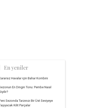
En yeniler
Kararsız Havalar için Bahar Kombini
Sezonun En Dingin Tonu: Pembe Nasıl
Giyilir?
Yeni Sezonda Tarzınızı Bir Üst Seviyeye
Taşıyacak Kilit Parçalar