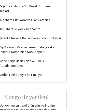
Yeşil Topuklar’da Stil Reset Programı
Başladı!
İlkbahara Hızlı Adapte Olan Parçalar
Bu Bahar Uyuyarak Kilo Verin!
Çiçekli Eteklerle Bahar Havasında Kombinler
Kış Aylarının Vazgeçilmezi: Balıkçı Yaka
Tesettür Kombinleri Nasıl Yapılır?
Merve Bilge Atalay’dan 4 Günlük
Toparlanma Diyeti
Neden Herkes Aynı Şalı Takıyor?
Mango ile yenilen!
Mango'nun en trend ürünlerini ve indirim
fırsatlarını alışveriş sitemizden takip edin!