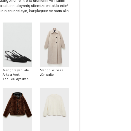
Mango'nun en trend ürünlerini ve indirim
fırsatlarını alışveriş sitemizden takip edin!
Ürünleri inceleyin, karşılaştırın ve satın alın!
Mango Siyah File
Mango kruvaze
Arkası Açık
yün palto
Topuklu Ayakkabı