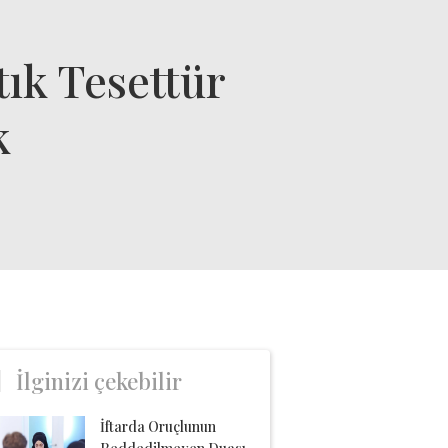
tık Tesettür
k
İlginizi çekebilir
İftarda Oruçlunun