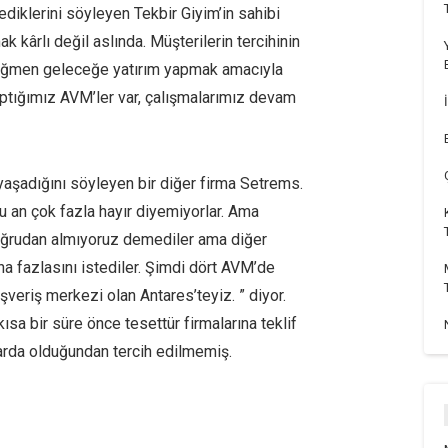
diklerini söyleyen Tekbir Giyim’in sahibi
kârlı değil aslında. Müşterilerin tercihinin
ağmen geleceğe yatırım yapmak amacıyla
tığımız AVM’ler var, çalışmalarımız devam
yaşadığını söyleyen bir diğer firma Setrems.
şu an çok fazla hayır diyemiyorlar. Ama
Doğrudan almıyoruz demediler ama diğer
ha fazlasını istediler. Şimdi dört AVM’de
veriş merkezi olan Antares’teyiz. ” diyor.
ısa bir süre önce tesettür firmalarına teklif
arda olduğundan tercih edilmemiş.