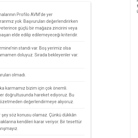
malarının Profilo AVM’de yer
rarımız yok. Başvuruları değerlendirirken
 yeterince güçlü bir mağaza zincirini veya
aşarı elde edilip edilemeyeceği kriteridir.
rmine’nin standı var. Boş yerimiz olsa
 tamamen doluyuz. Sırada bekleyenler var.
uruları olmadı.
ka karmamız bizim için çok önemli.
pler doğrultusunda hareket ediyoruz. Bu
m gözetmeden değerlendirmeye alıyoruz.
ir şey söz konusu olamaz. Çünkü dükkân
aklarına kendileri karar veriyor. Bir tesettür
arışmayız.