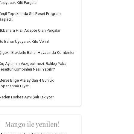
Taşıyacak Kilit Parçalar
Yeşil Topuklar’da Stil Reset Programı
Başladı!
İlkbahara Hızlı Adapte Olan Parçalar
Bu Bahar Uyuyarak Kilo Verin!
Çiçekli Eteklerle Bahar Havasında Kombinler
Kış Aylarının Vazgeçilmezi: Balıkçı Yaka
Tesettür Kombinleri Nasıl Yapılır?
Merve Bilge Atalay’dan 4 Günlük
Toparlanma Diyeti
Neden Herkes Aynı Şalı Takıyor?
Mango ile yenilen!