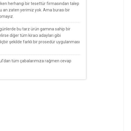
ırken herhangi bir tesettür firmasından talep
Şu an zaten yerimiz yok. Ama burası bir
apmayız.
günlerde bu tarz ürün gamına sahip bir
rse diğer tüm kiracı adayları gibi
içbir şekilde farklı bir prosedür uygulanması
bul’dan tüm çabalarımıza rağmen cevap