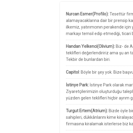
Nurcan Esmer(Profilo):
Tesettür fir
alamayacaklarına dair bir prensip ka
ilkemiz, yatırımcının perakende için
markayı temsil edip etmediği, ticari b
Handan Yelkenci(Olivium):
Biz- de A
teklifleri değerlendiririz ama şu an
Tekbir de bunlardan biri.
Capitol
: Böyle bir şey yok. Bize başv
İstinye Park:
İstinye Park olarak mar
Ziyaretçilerimizin oluşturduğu tale
yüzden gelen teklifleri hiçbir ayrı
Turgut Ertem(Atrium):
Bizde öyle b
sahipleri, dükkânlarını kime kiralayac
firmasına kiralamak isterlerse biz k