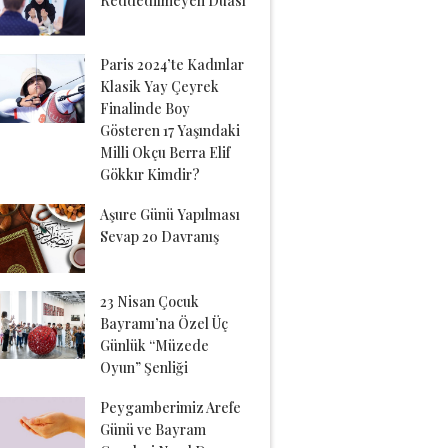
Reddedilmeyen Duası
Paris 2024’te Kadınlar
Klasik Yay Çeyrek
Finalinde Boy
Gösteren 17 Yaşındaki
Milli Okçu Berra Elif
Gökkır Kimdir?
Aşure Günü Yapılması
Sevap 20 Davranış
23 Nisan Çocuk
Bayramı’na Özel Üç
Günlük “Müzede
Oyun” Şenliği
Peygamberimiz Arefe
Günü ve Bayram