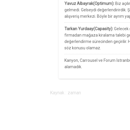
Yavuz Albayrak(Optimum):
Biz açıl
gelmedi. Gelseydi değerlendirirdik. 
alışveriş merkezi. Böyle bir ayrım y
Tarkan Yurdaay(Capasity):
Gelecek 
firmadan mağaza kiralama talebi geli
değerlendirme sürecinden geçirilir. H
söz konusu olamaz.
Kanyon, Carrousel ve Forum İstran
alamadık.
Kaynak : zaman