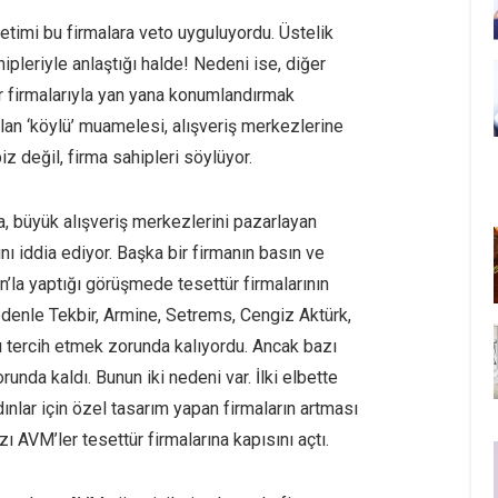
timi bu firmalara veto uyguluyordu. Üstelik
hipleriyle anlaştığı halde! Nedeni ise, diğer
ür firmalarıyla yan yana konumlandırmak
lan ‘köylü’ muamelesi, alışveriş merkezlerine
z değil, firma sahipleri söylüyor.
a, büyük alışveriş merkezlerini pazarlayan
nı iddia ediyor. Başka bir firmanın basın ve
n’la yaptığı görüşmede tesettür firmalarının
denle Tekbir, Armine, Setrems, Cengiz Aktürk,
ı tercih etmek zorunda kalıyordu. Ancak bazı
nda kaldı. Bunun iki nedeni var. İlki elbette
dınlar için özel tasarım yapan firmaların artması
AVM’ler tesettür firmalarına kapısını açtı.