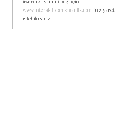
üzerine ayrıntılı bilgi için
www.interaktifdanismanlik.com
‘u ziyaret
edebilirsiniz.