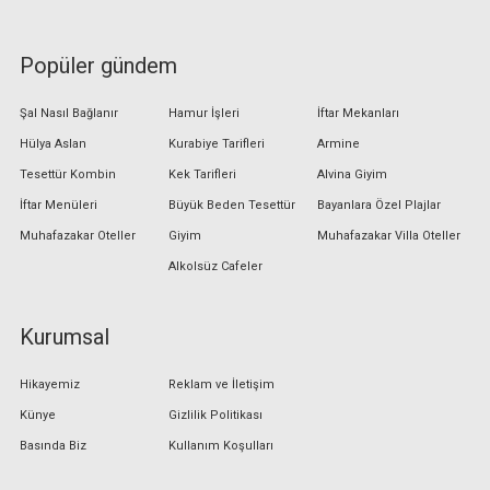
Popüler gündem
Şal Nasıl Bağlanır
Hamur İşleri
İftar Mekanları
Hülya Aslan
Kurabiye Tarifleri
Armine
Tesettür Kombin
Kek Tarifleri
Alvina Giyim
İftar Menüleri
Büyük Beden Tesettür
Bayanlara Özel Plajlar
Muhafazakar Oteller
Giyim
Muhafazakar Villa Oteller
Alkolsüz Cafeler
Kurumsal
Hikayemiz
Reklam ve İletişim
Künye
Gizlilik Politikası
Basında Biz
Kullanım Koşulları