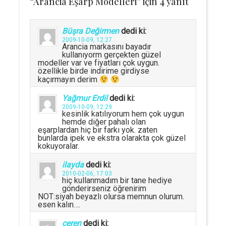
“Arancia Eşarp Modelleri” için 4 yanıt
Büşra Değirmen
dedi ki:
2009-10-09, 12:27
Arancia markasını bayadır
kullanıyorm gerçekten güzel
modeller var ve fiyatları çok uygun.
özellikle birde indirime girdiyse
kaçırmayın derim
Yağmur Erdil
dedi ki:
2009-10-09, 12:29
kesinlik katılıyorum hem çok uygun
hemde diğer pahalı olan
eşarplardan hiç bir farkı yok. zaten
bunlarda ipek ve ekstra olarakta çok güzel
kokuyoralar.
ilayda
dedi ki:
2010-02-06, 17:03
hiç kullanmadım bir tane hediye
gönderirseniz öğrenirim
NOT:siyah beyazlı olursa memnun olurum.
esen kalın….
ceren
dedi ki: