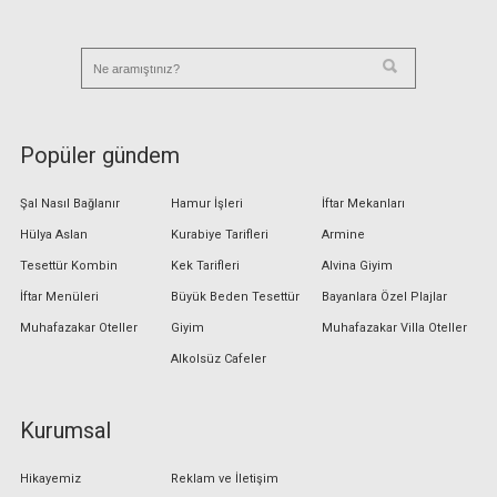
Popüler gündem
Şal Nasıl Bağlanır
Hamur İşleri
İftar Mekanları
Hülya Aslan
Kurabiye Tarifleri
Armine
Tesettür Kombin
Kek Tarifleri
Alvina Giyim
İftar Menüleri
Büyük Beden Tesettür
Bayanlara Özel Plajlar
Muhafazakar Oteller
Giyim
Muhafazakar Villa Oteller
Alkolsüz Cafeler
Kurumsal
Hikayemiz
Reklam ve İletişim