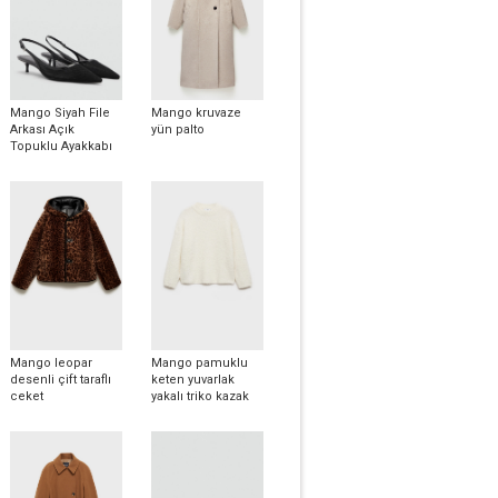
Mango Siyah File
Mango kruvaze
Arkası Açık
yün palto
Topuklu Ayakkabı
Mango leopar
Mango pamuklu
desenli çift taraflı
keten yuvarlak
ceket
yakalı triko kazak