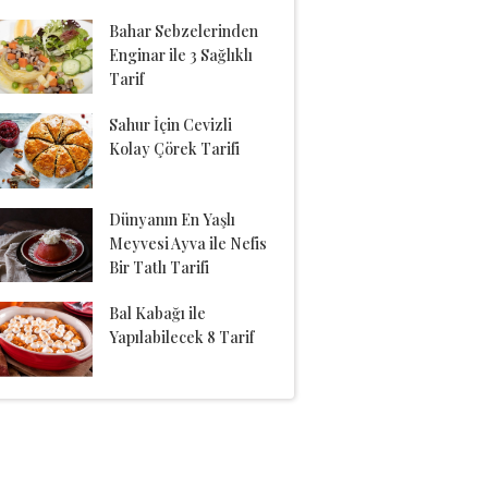
Bahar Sebzelerinden
Enginar ile 3 Sağlıklı
Tarif
Sahur İçin Cevizli
Kolay Çörek Tarifi
Dünyanın En Yaşlı
Meyvesi Ayva ile Nefis
Bir Tatlı Tarifi
Bal Kabağı ile
Yapılabilecek 8 Tarif