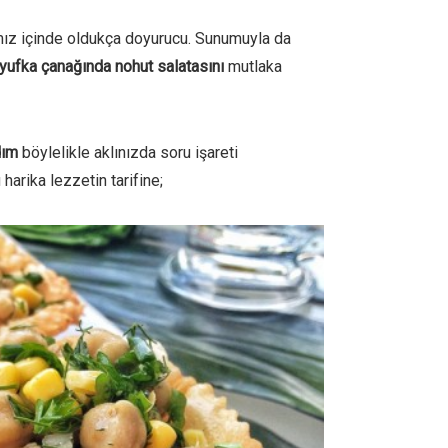
rımız içinde oldukça doyurucu. Sunumuyla da
yufka çanağında nohut salatasını
mutlaka
dım
böylelikle aklınızda soru işareti
arika lezzetin tarifine;