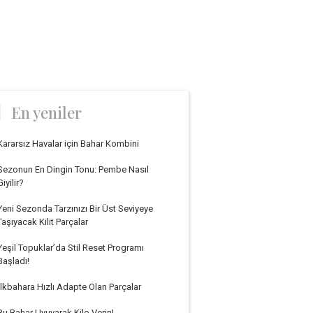
En yeniler
Kararsız Havalar için Bahar Kombini
Sezonun En Dingin Tonu: Pembe Nasıl
Giyilir?
Yeni Sezonda Tarzınızı Bir Üst Seviyeye
Taşıyacak Kilit Parçalar
Yeşil Topuklar’da Stil Reset Programı
Başladı!
İlkbahara Hızlı Adapte Olan Parçalar
Bu Bahar Uyuyarak Kilo Verin!