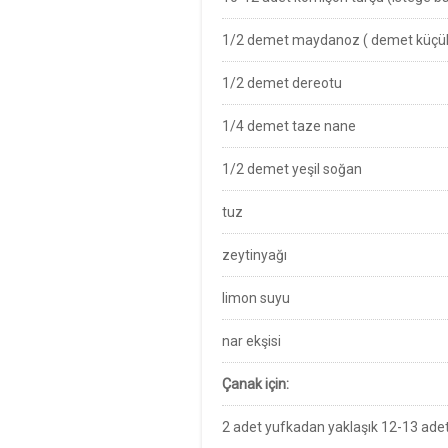
1/2 demet maydanoz ( demet küçük i
1/2 demet dereotu
1/4 demet taze nane
1/2 demet yeşil soğan
tuz
zeytinyağı
limon suyu
nar ekşisi
Çanak için:
2 adet yufkadan yaklaşık 12-13 adet 