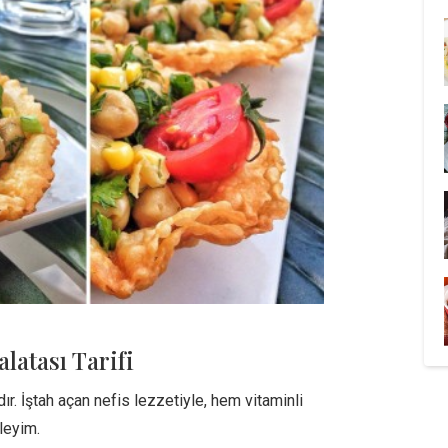
latası Tarifi
r. İştah açan nefis lezzetiyle, hem vitaminli
rleyim.