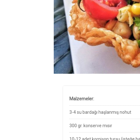
Malzemeler:
3-4 su bardağı haşlanmış nohut
300 gr. konserve mısır
10-12 adet kornişon turşu (isteğe ba