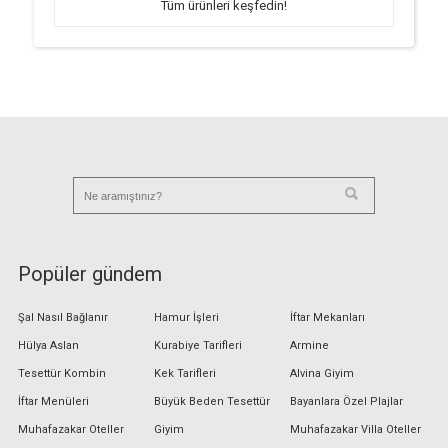
Tüm ürünleri keşfedin!
Popüler gündem
Şal Nasıl Bağlanır
Hamur İşleri
İftar Mekanları
Hülya Aslan
Kurabiye Tarifleri
Armine
Tesettür Kombin
Kek Tarifleri
Alvina Giyim
İftar Menüleri
Büyük Beden Tesettür
Bayanlara Özel Plajlar
Muhafazakar Oteller
Giyim
Muhafazakar Villa Oteller