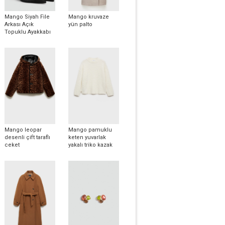
Mango Siyah File
Mango kruvaze
Arkası Açık
yün palto
Topuklu Ayakkabı
Mango leopar
Mango pamuklu
desenli çift taraflı
keten yuvarlak
ceket
yakalı triko kazak