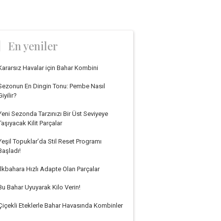
En yeniler
Kararsız Havalar için Bahar Kombini
Sezonun En Dingin Tonu: Pembe Nasıl
Giyilir?
Yeni Sezonda Tarzınızı Bir Üst Seviyeye
Taşıyacak Kilit Parçalar
Yeşil Topuklar’da Stil Reset Programı
Başladı!
İlkbahara Hızlı Adapte Olan Parçalar
Bu Bahar Uyuyarak Kilo Verin!
Çiçekli Eteklerle Bahar Havasında Kombinler