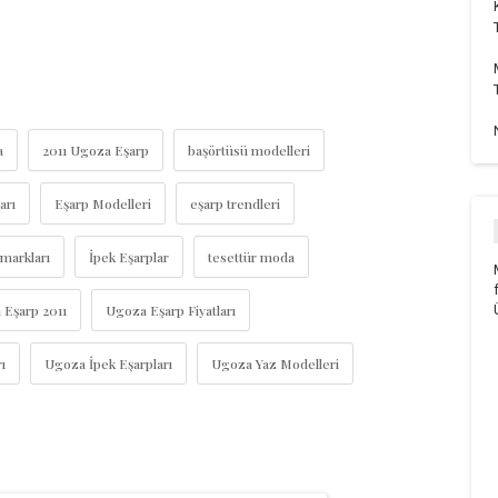
a
2011 Ugoza Eşarp
başörtüsü modelleri
arı
Eşarp Modelleri
eşarp trendleri
 markları
İpek Eşarplar
tesettür moda
Eşarp 2011
Ugoza Eşarp Fiyatları
ı
Ugoza İpek Eşarpları
Ugoza Yaz Modelleri