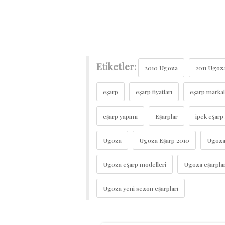
Etiketler:
2010 Ugoza
2011 Ugoz
eşarp
eşarp fiyatları
eşarp markal
eşarp yapımı
Eşarplar
ipek eşarp
Ugoza
Ugoza Eşarp 2010
Ugoza 
Ugoza eşarp modelleri
Ugoza eşarplar
Ugoza yeni sezon eşarpları