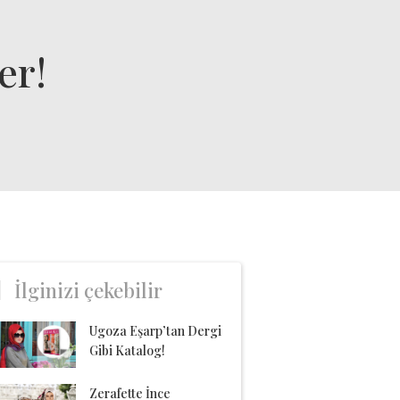
er!
İlginizi çekebilir
Ugoza Eşarp’tan Dergi
Gibi Katalog!
Zerafette İnce