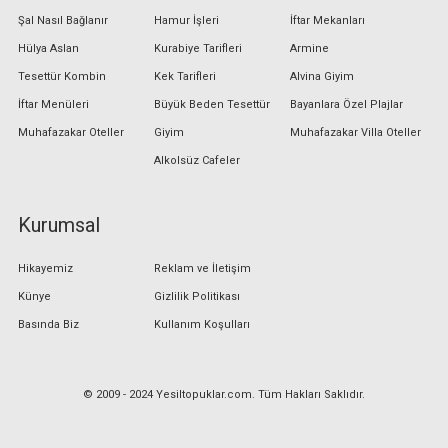
Şal Nasıl Bağlanır
Hamur İşleri
İftar Mekanları
Hülya Aslan
Kurabiye Tarifleri
Armine
Tesettür Kombin
Kek Tarifleri
Alvina Giyim
İftar Menüleri
Büyük Beden Tesettür
Bayanlara Özel Plajlar
Muhafazakar Oteller
Giyim
Muhafazakar Villa Oteller
Alkolsüz Cafeler
Kurumsal
Hikayemiz
Reklam ve İletişim
Künye
Gizlilik Politikası
Basında Biz
Kullanım Koşulları
© 2009 - 2024 Yesiltopuklar.com. Tüm Hakları Saklıdır.