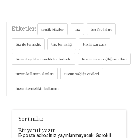
Etiketler:
pratik bilgiler
tuz
tuz faydaları
tuz ile temizlik
tuz temizliği
tuzlu gargara
tuzun faydaları maddeler halinde
tuzun insan sağlığına etkisi
tuzun kullanım alanları
tuzun sağlığa etkileri
tuzun temizlikte kullanımı
Yorumlar
Bir yanıt yazın
E-posta adresiniz yayınlanmayacak.
Gerekli