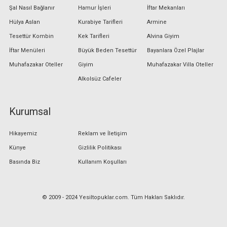
Şal Nasıl Bağlanır
Hamur İşleri
İftar Mekanları
Hülya Aslan
Kurabiye Tarifleri
Armine
Tesettür Kombin
Kek Tarifleri
Alvina Giyim
İftar Menüleri
Büyük Beden Tesettür
Bayanlara Özel Plajlar
Muhafazakar Oteller
Giyim
Muhafazakar Villa Oteller
Alkolsüz Cafeler
Kurumsal
Hikayemiz
Reklam ve İletişim
Künye
Gizlilik Politikası
Basında Biz
Kullanım Koşulları
© 2009 - 2024 Yesiltopuklar.com. Tüm Hakları Saklıdır.