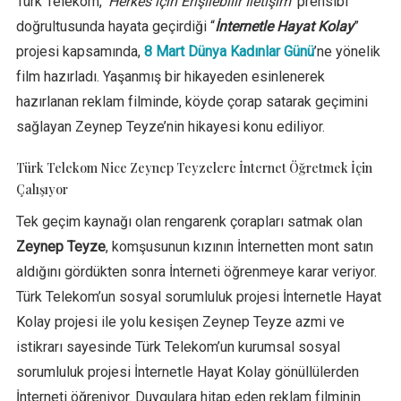
Türk Telekom, ‘
Herkes için Erişilebilir İletişim
’ prensibi
doğrultusunda hayata geçirdiği “
İnternetle Hayat Kolay
”
projesi kapsamında,
8 Mart Dünya Kadınlar Günü
’ne yönelik
film hazırladı. Yaşanmış bir hikayeden esinlenerek
hazırlanan reklam filminde, köyde çorap satarak geçimini
sağlayan Zeynep Teyze’nin hikayesi konu ediliyor.
Türk Telekom Nice Zeynep Teyzelere İnternet Öğretmek İçin
Çalışıyor
Tek geçim kaynağı olan rengarenk çorapları satmak olan
Zeynep Teyze
, komşusunun kızının İnternetten mont satın
aldığını gördükten sonra İnterneti öğrenmeye karar veriyor.
Türk Telekom’un sosyal sorumluluk projesi İnternetle Hayat
Kolay projesi ile yolu kesişen Zeynep Teyze azmi ve
istikrarı sayesinde Türk Telekom’un kurumsal sosyal
sorumluluk projesi İnternetle Hayat Kolay gönüllülerden
İnterneti öğreniyor. Duygulara hitap eden reklam filminin