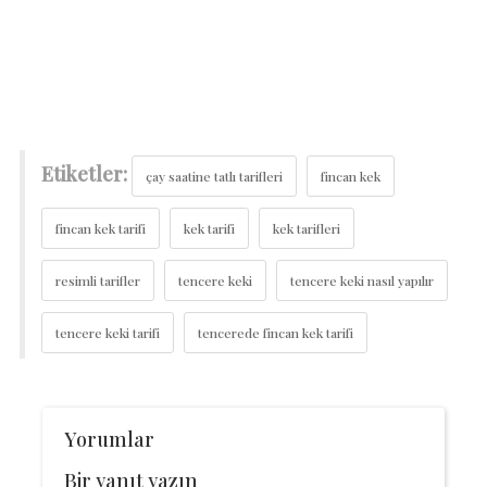
Etiketler:
çay saatine tatlı tarifleri
fincan kek
fincan kek tarifi
kek tarifi
kek tarifleri
resimli tarifler
tencere keki
tencere keki nasıl yapılır
tencere keki tarifi
tencerede fincan kek tarifi
Yorumlar
Bir yanıt yazın