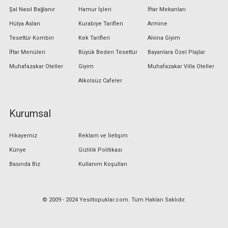
Şal Nasıl Bağlanır
Hamur İşleri
İftar Mekanları
Hülya Aslan
Kurabiye Tarifleri
Armine
Tesettür Kombin
Kek Tarifleri
Alvina Giyim
İftar Menüleri
Büyük Beden Tesettür
Bayanlara Özel Plajlar
Muhafazakar Oteller
Giyim
Muhafazakar Villa Oteller
Alkolsüz Cafeler
Kurumsal
Hikayemiz
Reklam ve İletişim
Künye
Gizlilik Politikası
Basında Biz
Kullanım Koşulları
© 2009 - 2024 Yesiltopuklar.com. Tüm Hakları Saklıdır.