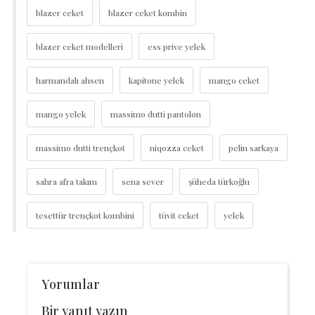
blazer ceket
blazer ceket kombin
blazer ceket modelleri
ess prive yelek
harmandalı ahsen
kapitone yelek
mango ceket
mango yelek
massimo dutti pantolon
massimo dutti trençkot
niqozza ceket
pelin sarkaya
sahra afra takım
sena sever
şüheda türkoğlu
tesettür trençkot kombini
tüvit ceket
yelek
Yorumlar
Bir yanıt yazın