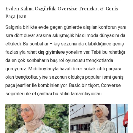
Evden Kalma Özgürlük: Oversize Trençkot & Geniş
Paça Jean
Salgınla birlikte evde geçen günlerde alışılan konforun yanı
sıra dört duvar arasına sıkışmışlık hissi moda dünyasını da
etkiledi. Bu sonbahar – kış sezonunda olabildiğince geniş
fazlasıyla rahat
dış giyimlere
yönelim var. Tabii bu rahatlığı
da en çok sonbaharın baş rol oyuncusu trençkotlarda
görüyoruz. Midi boylarıyla havalı birer sokak stili parçası
olan
trençkotlar
, yine sezonun oldukça popüler ismi geniş
paça jean’ler ile kombinleniyor. Basic bir tişört, Converse
seçimleri ile el çantası bu stilin tamamlayıcıları.