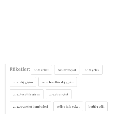
Etiketler:
2021 ceket
2021 trençkot
2021 yelek
2022 dış giyim
2022 tesettür dış giyim
2022 tesettür giyim
2022 trençkot
2022 trençkot kombinleri
atölye hub ceket
betül gedik