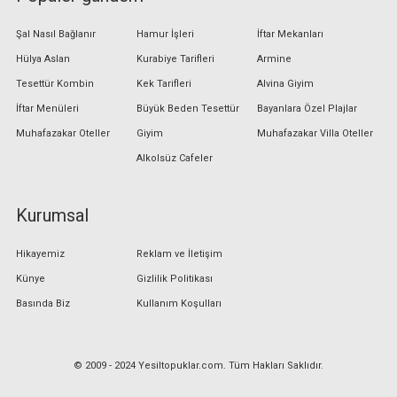
Şal Nasıl Bağlanır
Hamur İşleri
İftar Mekanları
Hülya Aslan
Kurabiye Tarifleri
Armine
Tesettür Kombin
Kek Tarifleri
Alvina Giyim
İftar Menüleri
Büyük Beden Tesettür
Bayanlara Özel Plajlar
Muhafazakar Oteller
Giyim
Muhafazakar Villa Oteller
Alkolsüz Cafeler
Kurumsal
Hikayemiz
Reklam ve İletişim
Künye
Gizlilik Politikası
Basında Biz
Kullanım Koşulları
© 2009 - 2024 Yesiltopuklar.com. Tüm Hakları Saklıdır.