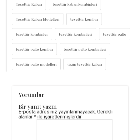
Tesettür Kaban
tesettür kaban kombinleri
Tesettür Kaban Modelleri
tesettür kombin
tesettür kombinler
tesettür kombinleri
tesettür palto
tesettür palto kombin
tesettür palto kombinleri
tesettür palto modelleri
uzun tesettür kaban
Yorumlar
Bir yanıt yazın
E-posta adresiniz yayınlanmayacak.
Gerekli
alanlar
*
ile işaretlenmişlerdir