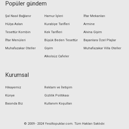
Popüler gündem
Şal Nasıl Bağlanır
Hamur İşleri
İftar Mekanları
Hülya Aslan
Kurabiye Tarifleri
Armine
Tesettür Kombin
Kek Tarifleri
Alvina Giyim
İftar Menüleri
Büyük Beden Tesettür
Bayanlara Özel Plajlar
Muhafazakar Oteller
Giyim
Muhafazakar Villa Oteller
Alkolsüz Cafeler
Kurumsal
Hikayemiz
Reklam ve İletişim
Künye
Gizlilik Politikası
Basında Biz
Kullanım Koşulları
© 2009 - 2024 Yesiltopuklar.com. Tüm Hakları Saklıdır.