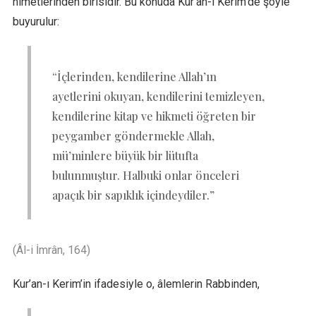
nimetlerinden birisidir. Bu konuda Kur’an-ı Kerim’de şöyle
buyurulur:
“İçlerinden, kendilerine Allah’ın
ayetlerini okuyan, kendilerini temizleyen,
kendilerine kitap ve hikmeti öğreten bir
peygamber göndermekle Allah,
mü’minlere büyük bir lütufta
bulunmuştur. Halbuki onlar önceleri
apaçık bir sapıklık içindeydiler.”
(Âl-i İmrân, 164)
Kur’an-ı Kerim’in ifadesiyle o, âlemlerin Rabbinden,