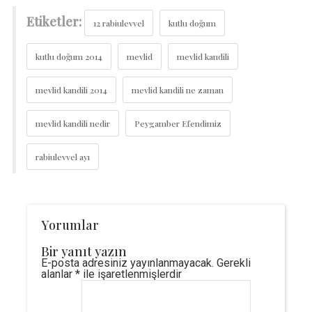
Etiketler:
12 rabiulevvel
kutlu doğum
kutlu doğum 2014
mevlid
mevlid kandili
mevlid kandili 2014
mevlid kandili ne zaman
mevlid kandili nedir
Peygamber Efendimiz
rabiulevvel ayı
Yorumlar
Bir yanıt yazın
E-posta adresiniz yayınlanmayacak.
Gerekli
alanlar
*
ile işaretlenmişlerdir