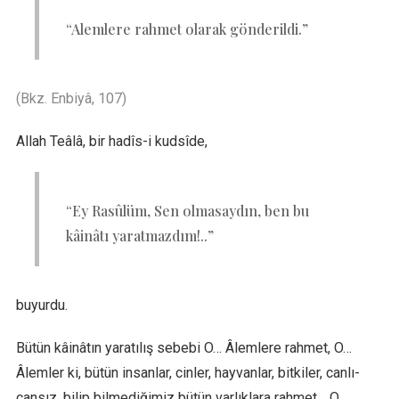
“Alemlere rahmet olarak gönderildi.”
(Bkz. Enbiyâ, 107)
Allah Teâlâ, bir hadîs-i kudsîde,
“Ey Rasûlüm, Sen olmasaydın, ben bu
kâinâtı yaratmazdım!..”
buyurdu.
Bütün kâinâtın yaratılış sebebi O… Âlemlere rahmet, O…
Âlemler ki, bütün insanlar, cinler, hayvanlar, bitkiler, canlı-
cansız, bilip bilmediğimiz bütün varlıklara rahmet… O,