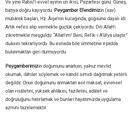
Ve yine Rabiü’l-evvel ayının on ikisi, Pazartesi günü. Güneş,
batıya doğru kayıyordu.
Peygamber Efendimiz
in (sav)
mübârek başları, Hz. Âişe’nin kucağında, göğsüne dayalı idi.
Artık nefes alıp vermekte güçlük çekiyordu. Dili Allah’ı
zikretmekle meşguldü: “Allah’ım! Beni, Refik-i A’lâ’ya ulaştır.”
duâsını tekrarlıyordu. Bu esnada bile ümmetine irşadda
bulunmaktan geri durmuyordu.
Peygamberimiz
in doğumunu anarken, yalnız mevlid
okumak, ilâhiler söylemek ve kandil simidi dağıtmak yeterli
değildir. Onun doğumunu anmaktan asıl maksat, evrensel
olan risâletini, yüksek ahlâkını, fazîletini, adâlet ve
doğruluğunu hatırlamak ve bunları hayatımızda uygulama
azmini tazelemektir.