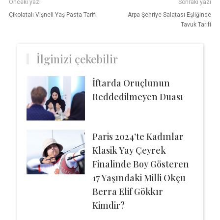
Önceki yazı
Sonraki yazı
Çikolatalı Vişneli Yaş Pasta Tarifi
Arpa Şehriye Salatası Eşliğinde
Tavuk Tarifi
İlginizi çekebilir
İftarda Oruçlunun
Reddedilmeyen Duası
Paris 2024’te Kadınlar
Klasik Yay Çeyrek
Finalinde Boy Gösteren
17 Yaşındaki Milli Okçu
Berra Elif Gökkır
Kimdir?