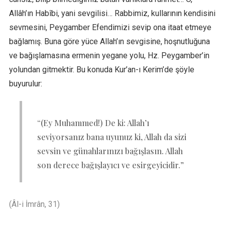
Allâh’ın Habîbi, yani sevgilisi… Rabbimiz, kullarının kendisini
sevmesini, Peygamber Efendimizi sevip ona itaat etmeye
bağlamış. Buna göre yüce Allah’ın sevgisine, hoşnutluğuna
ve bağışlamasına ermenin yegane yolu, Hz. Peygamber’in
yolundan gitmektir. Bu konuda Kur’an-ı Kerim’de şöyle
buyurulur:
“(Ey Muhammed!) De ki: Allah’ı
seviyorsanız bana uyunuz ki, Allah da sizi
sevsin ve günahlarınızı bağışlasın. Allah
son derece bağışlayıcı ve esirgeyicidir.”
(Âl-i İmrân, 31)