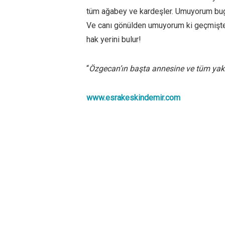
tüm ağabey ve kardeşler. Umuyorum b
Ve canı gönülden umuyorum ki geçmişte k
hak yerini bulur!
“
Özgecan’ın başta annesine ve tüm yakın
www.esrakeskindemir.com