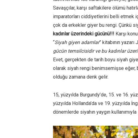
Savaşçılar, karşı saftakilere ölümü hatır
imparatorları ciddiyetlerini belli etmek 
çok da erkekler giyer bu rengi. Çünkü s
kadınlar üzerindeki gücünü!!!
Karşı konul
“
Siyah giyen adamlar
” kitabının yazarı 
gücün temsilcisidir ve bu kadınlar üzeri
Evet, gerçekten de tarih boyu siyah giye
olarak siyah rengi benimsemişse eğer,
olduğu zamana denk gelir.
15, yüzyılda Burgundy’de, 15. ve 16. yüz
yüzyılda Hollanda’da ve 19. yüzyılda İng
dönemlerde siyahın yaygın kullanımıyla ili