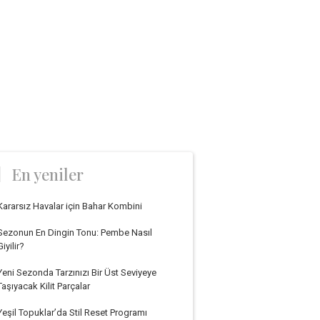
En yeniler
Kararsız Havalar için Bahar Kombini
Sezonun En Dingin Tonu: Pembe Nasıl
Giyilir?
Yeni Sezonda Tarzınızı Bir Üst Seviyeye
Taşıyacak Kilit Parçalar
Yeşil Topuklar’da Stil Reset Programı