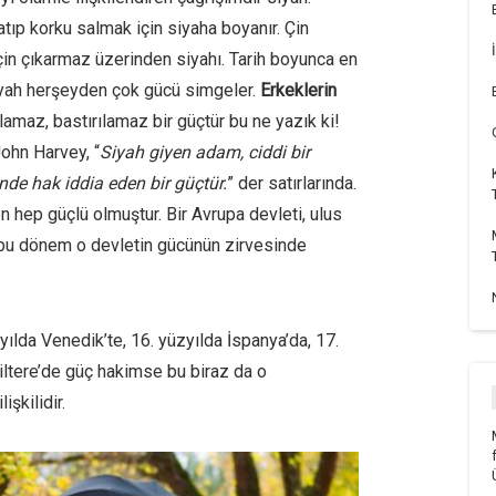
latıp korku salmak için siyaha boyanır. Çin
için çıkarmaz üzerinden siyahı. Tarih boyunca en
iyah herşeyden çok gücü simgeler.
Erkeklerin
amaz, bastırılamaz bir güçtür bu ne yazık ki!
John Harvey, “
Siyah giyen adam, ciddi bir
nde hak iddia eden bir güçtür.
” der satırlarında.
n hep güçlü olmuştur. Bir Avrupa devleti, ulus
 bu dönem o devletin gücünün zirvesinde
yılda Venedik’te, 16. yüzyılda İspanya’da, 17.
iltere’de güç hakimse bu biraz da o
şkilidir.