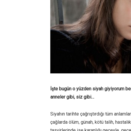
İşte bugün o yüzden siyah giyiyorum ben
anneler gibi, siz gibi…
Siyahın tarihte çağrıştırdığı tüm anlamla
çağlarda ölüm, günah, kötü talih, hastalı
tasvirlerinde ise karanlığı geceyle, gece