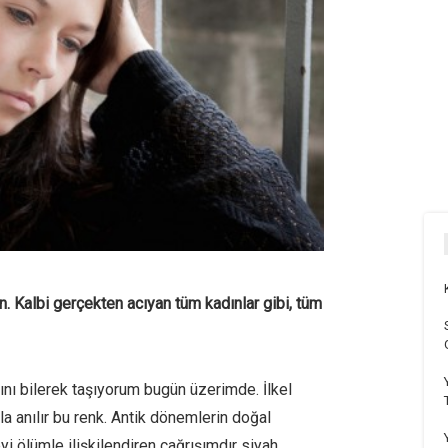
. Kalbi gerçekten acıyan tüm kadınlar gibi, tüm
rını bilerek taşıyorum bugün üzerimde. İlkel
kla anılır bu renk. Antik dönemlerin doğal
yi ölümle ilişkilendiren çağrışımdır siyah.