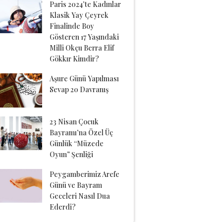
Paris 2024’te Kadınlar
Klasik Yay Çeyrek
Finalinde Boy
Gösteren 17 Yaşındaki
Milli Okçu Berra Elif
Gökkır Kimdir?
Aşure Günü Yapılması
Sevap 20 Davranış
23 Nisan Çocuk
Bayramı’na Özel Üç
Günlük “Müzede
Oyun” Şenliği
Peygamberimiz Arefe
Günü ve Bayram
Geceleri Nasıl Dua
Ederdi?