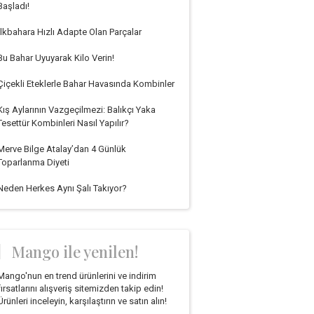
Başladı!
İlkbahara Hızlı Adapte Olan Parçalar
Bu Bahar Uyuyarak Kilo Verin!
Çiçekli Eteklerle Bahar Havasında Kombinler
Kış Aylarının Vazgeçilmezi: Balıkçı Yaka
Tesettür Kombinleri Nasıl Yapılır?
Merve Bilge Atalay’dan 4 Günlük
Toparlanma Diyeti
Neden Herkes Aynı Şalı Takıyor?
Mango ile yenilen!
Mango'nun en trend ürünlerini ve indirim
fırsatlarını alışveriş sitemizden takip edin!
Ürünleri inceleyin, karşılaştırın ve satın alın!