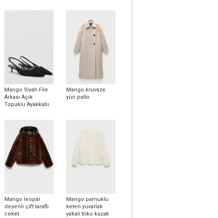
Mango Siyah File
Mango kruvaze
Arkası Açık
yün palto
Topuklu Ayakkabı
Mango leopar
Mango pamuklu
desenli çift taraflı
keten yuvarlak
ceket
yakalı triko kazak