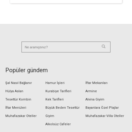
Popüler gündem
Şal Nasıl Bağlanır
Hamur İşleri
İftar Mekanları
Hülya Aslan
Kurabiye Tarifleri
Armine
Tesettür Kombin
Kek Tarifleri
Alvina Giyim
İftar Menüleri
Büyük Beden Tesettür
Bayanlara Özel Plajlar
Muhafazakar Oteller
Giyim
Muhafazakar Villa Oteller
Alkolsüz Cafeler