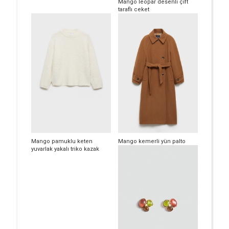
Mango leopar desenli çift
taraflı ceket
Mango pamuklu keten
Mango kemerli yün palto
yuvarlak yakalı triko kazak