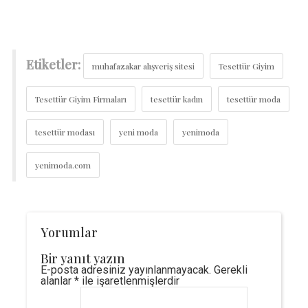
Etiketler:
muhafazakar alışveriş sitesi
Tesettür Giyim
Tesettür Giyim Firmaları
tesettür kadın
tesettür moda
tesettür modası
yeni moda
yenimoda
yenimoda.com
Yorumlar
Bir yanıt yazın
E-posta adresiniz yayınlanmayacak.
Gerekli
alanlar
*
ile işaretlenmişlerdir