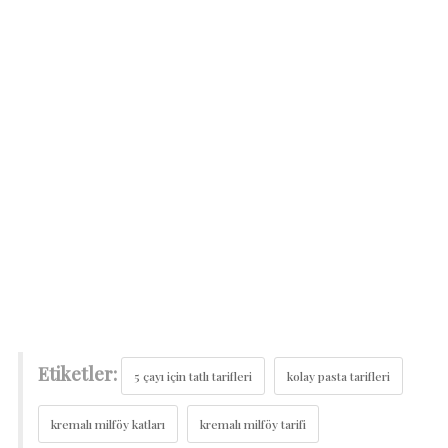
Etiketler:
5 çayı için tatlı tarifleri
kolay pasta tarifleri
kremalı milföy katları
kremalı milföy tarifi