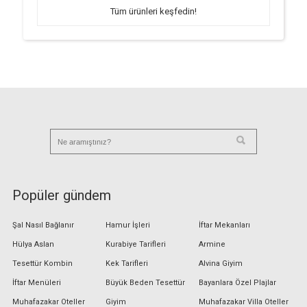
Tüm ürünleri keşfedin!
Popüler gündem
Şal Nasıl Bağlanır
Hamur İşleri
İftar Mekanları
Hülya Aslan
Kurabiye Tarifleri
Armine
Tesettür Kombin
Kek Tarifleri
Alvina Giyim
İftar Menüleri
Büyük Beden Tesettür
Bayanlara Özel Plajlar
Muhafazakar Oteller
Giyim
Muhafazakar Villa Oteller