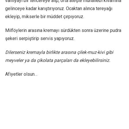
vanilyayı bir tencereye alıp, orta ateşte muhallebi kıvamına
gelinceye kadar karıştırıyoruz. Ocaktan alınca tereyağı
ekleyip, mikserle bir müddet çırpıyoruz.
Milföylerin arasına kremayı sürdükten sonra üzerine pudra
şekeri serpiştirip servis yapıyoruz.
Dilerseniz kremayla birlikte arasına çilek-muz-kivi gibi
meyveler ya da çikolata parçaları da ekleyebilirsiniz.
Afiyetler olsun…