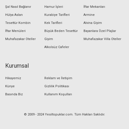
Şal Nasıl Bağlanır
Hamur İşleri
İftar Mekanları
Hülya Aslan
Kurabiye Tarifleri
Armine
Tesettür Kombin
Kek Tarifleri
Alvina Giyim
İftar Menüleri
Büyük Beden Tesettür
Bayanlara Özel Plajlar
Muhafazakar Oteller
Giyim
Muhafazakar Villa Oteller
Alkolsüz Cafeler
Kurumsal
Hikayemiz
Reklam ve İletişim
Künye
Gizlilik Politikası
Basında Biz
Kullanım Koşulları
© 2009 - 2024 Yesiltopuklar.com. Tüm Hakları Saklıdır.