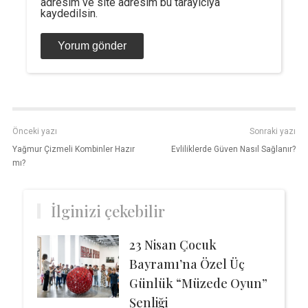
adresim ve site adresim bu tarayıcıya
kaydedilsin.
Önceki yazı
Sonraki yazı
Yağmur Çizmeli Kombinler Hazır
Evliliklerde Güven Nasıl Sağlanır?
mı?
İlginizi çekebilir
23 Nisan Çocuk
Bayramı’na Özel Üç
Günlük “Müzede Oyun”
Şenliği