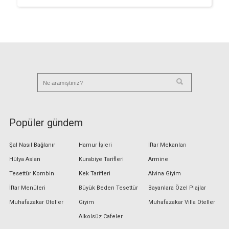
Popüler gündem
Şal Nasıl Bağlanır
Hamur İşleri
İftar Mekanları
Hülya Aslan
Kurabiye Tarifleri
Armine
Tesettür Kombin
Kek Tarifleri
Alvina Giyim
İftar Menüleri
Büyük Beden Tesettür
Bayanlara Özel Plajlar
Muhafazakar Oteller
Giyim
Muhafazakar Villa Oteller
Alkolsüz Cafeler