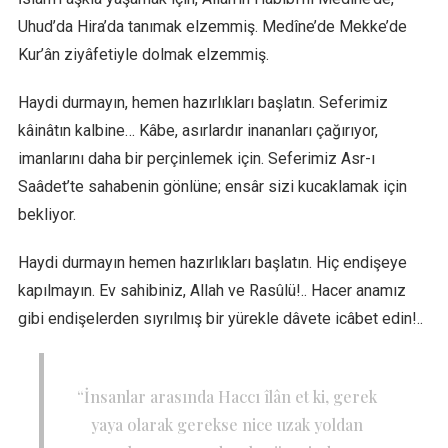
Uhud’da Hira’da tanımak elzemmiş. Medîne’de Mekke’de
Kur’ân ziyâfetiyle dolmak elzemmiş.
Haydi durmayın, hemen hazırlıkları başlatın. Seferimiz
kâinâtın kalbine… Kâbe, asırlardır inananları çağırıyor,
imanlarını daha bir perçinlemek için. Seferimiz Asr-ı
Saâdet’te sahabenin gönlüne; ensâr sizi kucaklamak için
bekliyor.
Haydi durmayın hemen hazırlıkları başlatın. Hiç endişeye
kapılmayın. Ev sahibiniz, Allah ve Rasûlü!.. Hacer anamız
gibi endişelerden sıyrılmış bir yürekle dâvete icâbet edin!..
“İnsanlar arasında Haccı îlân et ki, gerek
yaya olarak gerekse nice uzak yoldan