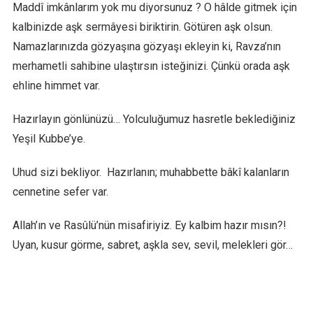
Maddî imkânlarım yok mu diyorsunuz ? O hâlde gitmek için
kalbinizde aşk sermâyesi biriktirin. Götüren aşk olsun.
Namazlarınızda gözyaşına gözyaşı ekleyin ki, Ravza’nın
merhametli sahibine ulaştırsın isteğinizi. Çünkü orada aşk
ehline himmet var.
Hazırlayın gönlünüzü… Yolculuğumuz hasretle beklediğiniz
Yeşil Kubbe’ye.
Uhud sizi bekliyor. Hazırlanın; muhabbette bâkî kalanların
cennetine sefer var.
Allah’ın ve Rasûlü’nün misafiriyiz. Ey kalbim hazır mısın?!
Uyan, kusur görme, sabret, aşkla sev, sevil, melekleri gör…