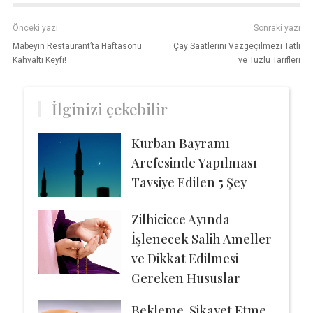
Önceki yazı
Sonraki yazı
Mabeyin Restaurant’ta Haftasonu
Çay Saatlerini Vazgeçilmezi Tatlı
Kahvaltı Keyfi!
ve Tuzlu Tarifleri
İlginizi çekebilir
Kurban Bayramı
Arefesinde Yapılması
Tavsiye Edilen 5 Şey
Zilhicicce Ayında
İşlenecek Salih Ameller
ve Dikkat Edilmesi
Gereken Hususlar
Bekleme, Şikayet Etme