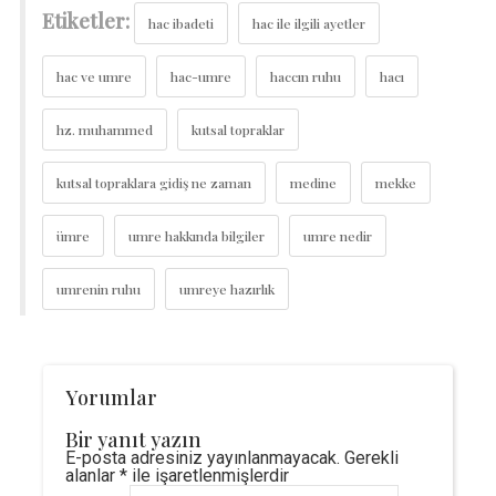
Etiketler:
hac ibadeti
hac ile ilgili ayetler
hac ve umre
hac-umre
haccın ruhu
hacı
hz. muhammed
kutsal topraklar
kutsal topraklara gidiş ne zaman
medine
mekke
ümre
umre hakkında bilgiler
umre nedir
umrenin ruhu
umreye hazırlık
Yorumlar
Bir yanıt yazın
E-posta adresiniz yayınlanmayacak.
Gerekli
alanlar
*
ile işaretlenmişlerdir