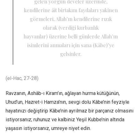
gelen yorgun develer üzerinde,
kendilerine âit birtakım faydaları yakînen
görmeleri, Allah’ın kendilerine rızık
olarak (verdiği kurbanlık
hayvanlar)
üzerine belli günlerde Allah’ın
isimlerini anmaları için sana (Kâbe)’ye
gelsinler.
(el-Hac, 27-28)
Ravzanın, Ashâb-ı Kiram’ın, ağlayan hurma kütüğünün,
Uhud’un, Hazret-i Hamza’nın, sevgi dolu Kâbe’nin feyziyle
hayatınızı değiştirip Kâbe’nin ayrılmaz bir parçanız olmasını
istiyorsanız; ruhunuz ve kalbiniz Yeşil Kubbe’nin altında
yaşasın istiyorsanız, umreye niyet edin.