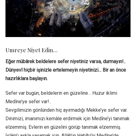
Umreye Niyet Edin…
Eğer mübârek beldelere sefer niyetiniz varsa, durmayın!..
Dünyevî hiçbir işinizle ertelemeyin niyetinizi… Bir an önce
hazırlıklara başlayın.
Sefer var bugün, beldelerin en güzeline… Huzur iklimi
Medîne’ye sefer var!..
Sevgilimizin gönlünden hiç ayırmadığı Mekke’ye sefer var.
Dinimizi, imanımızı kemâle erdirmek için Medîne’yi tanımak
elzemmiş. Evlerin en güzelini görüp tanımak elzemmiş.
İslâm’ı aşkla yaşamak için, Allâh’ın Habîbi’ni Medîne’de,