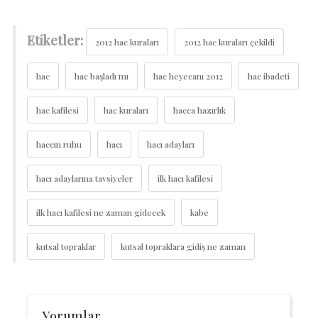
Etiketler:
2012 hac kuraları
2012 hac kuraları çekildi
hac
hac başladı mı
hac heyecanı 2012
hac ibadeti
hac kafilesi
hac kuraları
hacca hazırlık
haccın ruhu
hacı
hacı adayları
hacı adaylarına tavsiyeler
ilk hacı kafilesi
ilk hacı kafilesi ne zaman gidecek
kabe
kutsal topraklar
kutsal topraklara gidiş ne zaman
Yorumlar