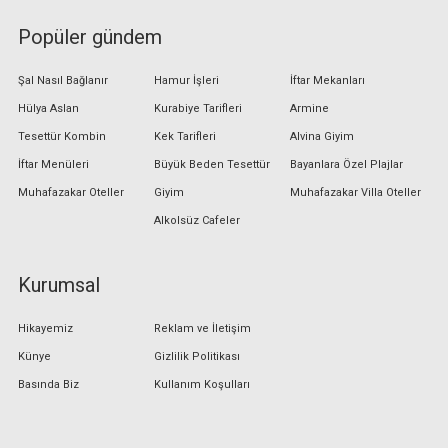
Popüler gündem
Şal Nasıl Bağlanır
Hamur İşleri
İftar Mekanları
Hülya Aslan
Kurabiye Tarifleri
Armine
Tesettür Kombin
Kek Tarifleri
Alvina Giyim
İftar Menüleri
Büyük Beden Tesettür
Bayanlara Özel Plajlar
Muhafazakar Oteller
Giyim
Muhafazakar Villa Oteller
Alkolsüz Cafeler
Kurumsal
Hikayemiz
Reklam ve İletişim
Künye
Gizlilik Politikası
Basında Biz
Kullanım Koşulları