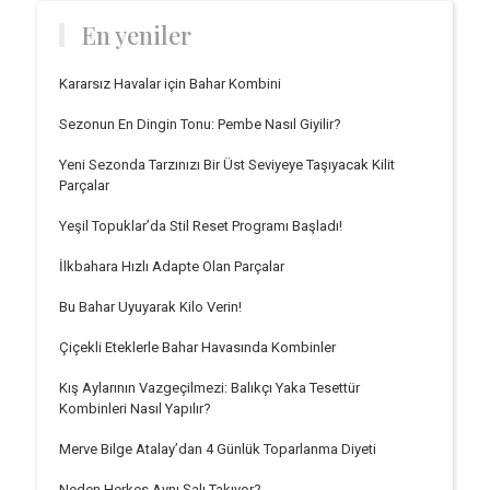
En yeniler
Kararsız Havalar için Bahar Kombini
Sezonun En Dingin Tonu: Pembe Nasıl Giyilir?
Yeni Sezonda Tarzınızı Bir Üst Seviyeye Taşıyacak Kilit
Parçalar
Yeşil Topuklar’da Stil Reset Programı Başladı!
İlkbahara Hızlı Adapte Olan Parçalar
Bu Bahar Uyuyarak Kilo Verin!
Çiçekli Eteklerle Bahar Havasında Kombinler
Kış Aylarının Vazgeçilmezi: Balıkçı Yaka Tesettür
Kombinleri Nasıl Yapılır?
Merve Bilge Atalay’dan 4 Günlük Toparlanma Diyeti
Neden Herkes Aynı Şalı Takıyor?