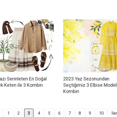
azı Serinleten En Doğal
2023 Yaz Sezonundan
k Keten ile 3 Kombin
Seçtiğimiz 3 Elbise Modeli
Kombin
1
2
3
4
5
6
7
8
9
10
İler