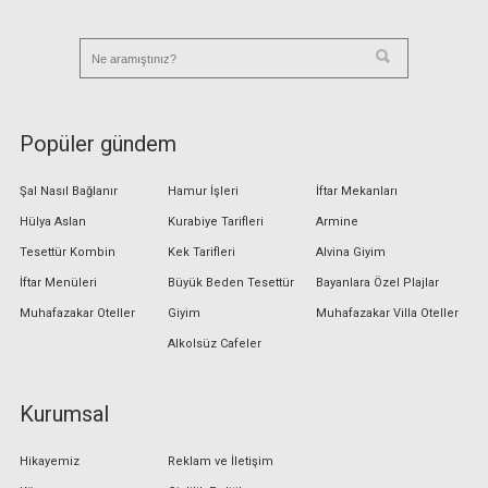
Popüler gündem
Şal Nasıl Bağlanır
Hamur İşleri
İftar Mekanları
Hülya Aslan
Kurabiye Tarifleri
Armine
Tesettür Kombin
Kek Tarifleri
Alvina Giyim
İftar Menüleri
Büyük Beden Tesettür
Bayanlara Özel Plajlar
Muhafazakar Oteller
Giyim
Muhafazakar Villa Oteller
Alkolsüz Cafeler
Kurumsal
Hikayemiz
Reklam ve İletişim