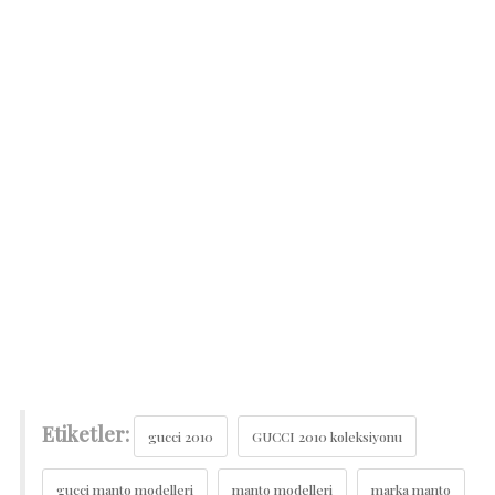
Etiketler:
gucci 2010
GUCCI 2010 koleksiyonu
gucci manto modelleri
manto modelleri
marka manto