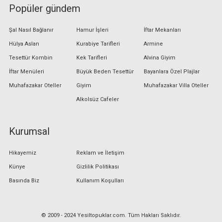
Popüler gündem
Şal Nasıl Bağlanır
Hamur İşleri
İftar Mekanları
Hülya Aslan
Kurabiye Tarifleri
Armine
Tesettür Kombin
Kek Tarifleri
Alvina Giyim
İftar Menüleri
Büyük Beden Tesettür
Bayanlara Özel Plajlar
Muhafazakar Oteller
Giyim
Muhafazakar Villa Oteller
Alkolsüz Cafeler
Kurumsal
Hikayemiz
Reklam ve İletişim
Künye
Gizlilik Politikası
Basında Biz
Kullanım Koşulları
© 2009 - 2024 Yesiltopuklar.com. Tüm Hakları Saklıdır.