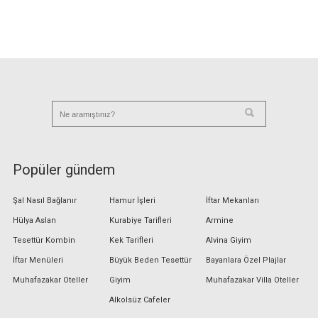
Popüler gündem
Şal Nasıl Bağlanır
Hamur İşleri
İftar Mekanları
Hülya Aslan
Kurabiye Tarifleri
Armine
Tesettür Kombin
Kek Tarifleri
Alvina Giyim
İftar Menüleri
Büyük Beden Tesettür
Bayanlara Özel Plajlar
Muhafazakar Oteller
Giyim
Muhafazakar Villa Oteller
Alkolsüz Cafeler