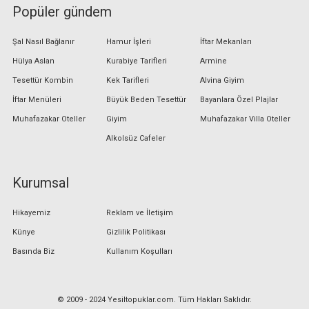
Popüler gündem
Şal Nasıl Bağlanır
Hamur İşleri
İftar Mekanları
Hülya Aslan
Kurabiye Tarifleri
Armine
Tesettür Kombin
Kek Tarifleri
Alvina Giyim
İftar Menüleri
Büyük Beden Tesettür
Bayanlara Özel Plajlar
Muhafazakar Oteller
Giyim
Muhafazakar Villa Oteller
Alkolsüz Cafeler
Kurumsal
Hikayemiz
Reklam ve İletişim
Künye
Gizlilik Politikası
Basında Biz
Kullanım Koşulları
© 2009 - 2024 Yesiltopuklar.com. Tüm Hakları Saklıdır.